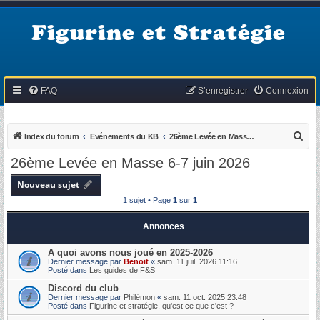
Figurine et Stratégie
FAQ
S’enregistrer
Connexion
R
Index du forum
Evénements du KB
26ème Levée en Masse 6-7 juin 2026
e
26ème Levée en Masse 6-7 juin 2026
c
Nouveau sujet
h
1 sujet • Page
1
sur
1
e
r
Annonces
c
A quoi avons nous joué en 2025-2026
h
Dernier message par
Benoit
«
sam. 11 juil. 2026 11:16
Posté dans
Les guides de F&S
e
Discord du club
r
Dernier message par
Philémon
«
sam. 11 oct. 2025 23:48
Posté dans
Figurine et stratégie, qu'est ce que c'est ?