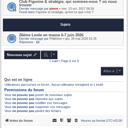
Club Figurine & stratégie, qui sommes-nous ? où nous
trouver
Dernier message par
pierre
«
ven. 13 oct. 2017 09:26
Posté dans
Figurine et stratégie, qu'est ce que c'est ?
Sujets
26ème Levée en masse 6-7 juin 2026
Dernier message par
Philémon
«
jeu. 28 mai 2026 01:35
Réponses :
12
Nouveau sujet
1 sujet • Page
1
sur
1
Aller à
Qui est en ligne
Utilisateurs parcourant ce forum : Aucun utilisateur enregistré et 1 invité
Permissions du forum
Vous
ne pouvez pas
poster de nouveaux sujets
Vous
ne pouvez pas
répondre aux sujets
Vous
ne pouvez pas
modifier vos messages
Vous
ne pouvez pas
supprimer vos messages
Vous
ne pouvez pas
joindre des fichiers
Index du forum
Heures au format
UTC+02:00