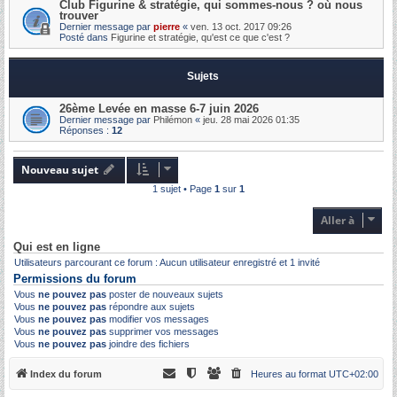
Club Figurine & stratégie, qui sommes-nous ? où nous
trouver
Dernier message par
pierre
«
ven. 13 oct. 2017 09:26
Posté dans
Figurine et stratégie, qu'est ce que c'est ?
Sujets
26ème Levée en masse 6-7 juin 2026
Dernier message par
Philémon
«
jeu. 28 mai 2026 01:35
Réponses :
12
Nouveau sujet
1 sujet • Page
1
sur
1
Aller à
Qui est en ligne
Utilisateurs parcourant ce forum : Aucun utilisateur enregistré et 1 invité
Permissions du forum
Vous
ne pouvez pas
poster de nouveaux sujets
Vous
ne pouvez pas
répondre aux sujets
Vous
ne pouvez pas
modifier vos messages
Vous
ne pouvez pas
supprimer vos messages
Vous
ne pouvez pas
joindre des fichiers
Index du forum
Heures au format
UTC+02:00