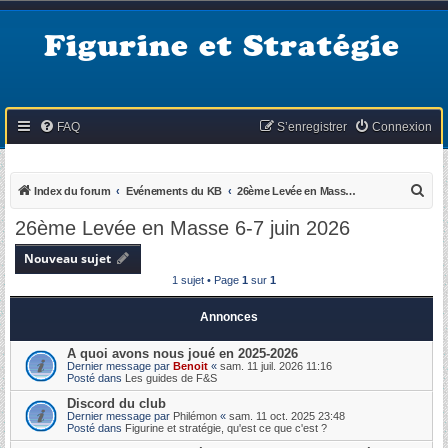
Figurine et Stratégie
FAQ
S’enregistrer
Connexion
R
Index du forum
Evénements du KB
26ème Levée en Masse 6-7 juin 2026
e
26ème Levée en Masse 6-7 juin 2026
c
Nouveau sujet
h
1 sujet • Page
1
sur
1
e
r
Annonces
c
A quoi avons nous joué en 2025-2026
h
Dernier message par
Benoit
«
sam. 11 juil. 2026 11:16
Posté dans
Les guides de F&S
e
Discord du club
r
Dernier message par
Philémon
«
sam. 11 oct. 2025 23:48
Posté dans
Figurine et stratégie, qu'est ce que c'est ?