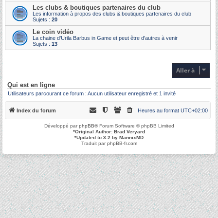
Les clubs & boutiques partenaires du club
Les information à propos des clubs & boutiques partenaires du club
Sujets :
20
Le coin vidéo
La chaine d'Urila Barbus in Game et peut être d'autres à venir
Sujets :
13
Aller à
Qui est en ligne
Utilisateurs parcourant ce forum : Aucun utilisateur enregistré et 1 invité
Index du forum
Heures au format
UTC+02:00
Développé par
phpBB
® Forum Software © phpBB Limited
*
Original Author:
Brad Veryard
*
Updated to 3.2 by
MannixMD
Traduit par
phpBB-fr.com