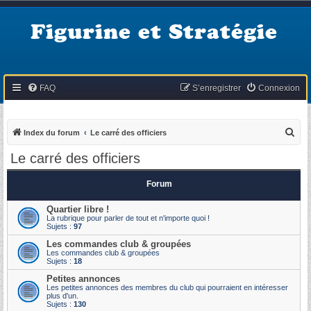
Figurine et Stratégie
FAQ
S’enregistrer
Connexion
R
Index du forum
Le carré des officiers
e
Le carré des officiers
c
h
Forum
e
Quartier libre !
r
La rubrique pour parler de tout et n'importe quoi !
Sujets :
97
c
Les commandes club & groupées
h
Les commandes club & groupées
Sujets :
18
e
Petites annonces
r
Les petites annonces des membres du club qui pourraient en intéresser
plus d'un.
Sujets :
130