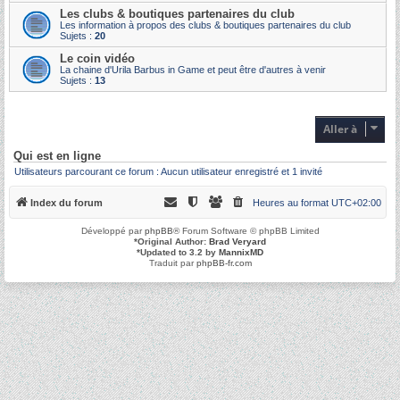
Les clubs & boutiques partenaires du club
Les information à propos des clubs & boutiques partenaires du club
Sujets :
20
Le coin vidéo
La chaine d'Urila Barbus in Game et peut être d'autres à venir
Sujets :
13
Aller à
Qui est en ligne
Utilisateurs parcourant ce forum : Aucun utilisateur enregistré et 1 invité
Index du forum
Heures au format
UTC+02:00
Développé par
phpBB
® Forum Software © phpBB Limited
*
Original Author:
Brad Veryard
*
Updated to 3.2 by
MannixMD
Traduit par
phpBB-fr.com