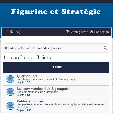
Figurine et Stratégie
FAQ
S’enregistrer
Connexion
R
Index du forum
Le carré des officiers
e
Le carré des officiers
c
h
Forum
e
Quartier libre !
r
La rubrique pour parler de tout et n'importe quoi !
Sujets :
97
c
Les commandes club & groupées
h
Les commandes club & groupées
Sujets :
18
e
Petites annonces
r
Les petites annonces des membres du club qui pourraient en intéresser
plus d'un.
Sujets :
130