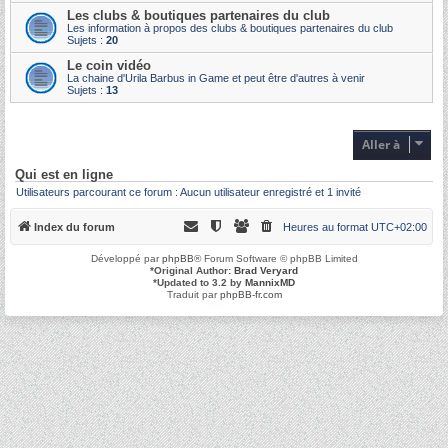
Les clubs & boutiques partenaires du club
Les information à propos des clubs & boutiques partenaires du club
Sujets :
20
Le coin vidéo
La chaine d'Urila Barbus in Game et peut être d'autres à venir
Sujets :
13
Aller à
Qui est en ligne
Utilisateurs parcourant ce forum : Aucun utilisateur enregistré et 1 invité
Index du forum
Heures au format
UTC+02:00
Développé par
phpBB
® Forum Software © phpBB Limited
*
Original Author:
Brad Veryard
*
Updated to 3.2 by
MannixMD
Traduit par
phpBB-fr.com