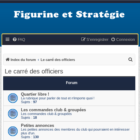
Figurine et Stratégie
FAQ
S’enregistrer
Connexion
R
Index du forum
Le carré des officiers
e
Le carré des officiers
c
h
Forum
e
Quartier libre !
r
La rubrique pour parler de tout et n'importe quoi !
Sujets :
97
c
Les commandes club & groupées
h
Les commandes club & groupées
Sujets :
18
e
Petites annonces
r
Les petites annonces des membres du club qui pourraient en intéresser
plus d'un.
Sujets :
130