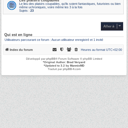
Les plaisirs coupables
Le lieu des plaisirs coupables, qu'ils soient fantastiques, futuristes ou bien
même uchroniques, voire même les 3 à la fois
Sujets :
23
Aller à
Qui est en ligne
Utilisateurs parcourant ce forum : Aucun utilisateur enregistré et 1 invité
Index du forum
Heures au format
UTC+02:00
Développé par
phpBB
® Forum Software © phpBB Limited
*
Original Author:
Brad Veryard
*
Updated to 3.2 by
MannixMD
Traduit par
phpBB-fr.com