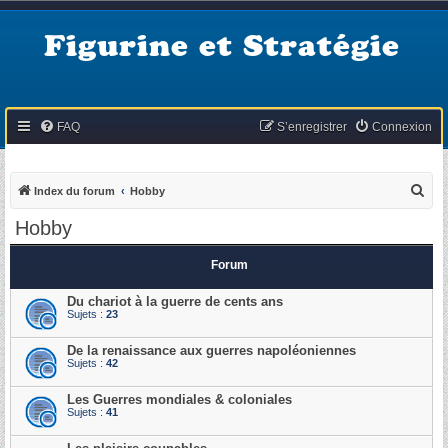
Figurine et Stratégie
FAQ
S’enregistrer
Connexion
R
Index du forum
Hobby
e
Hobby
c
h
Forum
e
Du chariot à la guerre de cents ans
r
Sujets :
23
c
De la renaissance aux guerres napoléoniennes
h
Sujets :
42
e
Les Guerres mondiales & coloniales
r
Sujets :
41