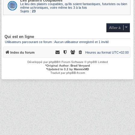
Les plaisirs coupables
Le lieu des plaisirs coupables, qu'ils soient fantastiques, futuristes ou bien
même uchroniques, voire même les 3 à la fois
Sujets :
23
Aller à
Qui est en ligne
Utilisateurs parcourant ce forum : Aucun utilisateur enregistré et 1 invité
Index du forum
Heures au format
UTC+02:00
Développé par
phpBB
® Forum Software © phpBB Limited
*
Original Author:
Brad Veryard
*
Updated to 3.2 by
MannixMD
Traduit par
phpBB-fr.com