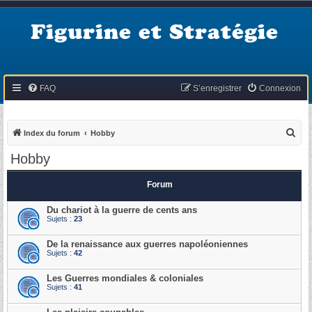
Figurine et Stratégie
FAQ
S’enregistrer
Connexion
R
Index du forum
Hobby
e
Hobby
c
h
Forum
e
Du chariot à la guerre de cents ans
r
Sujets :
23
c
De la renaissance aux guerres napoléoniennes
h
Sujets :
42
e
Les Guerres mondiales & coloniales
r
Sujets :
41