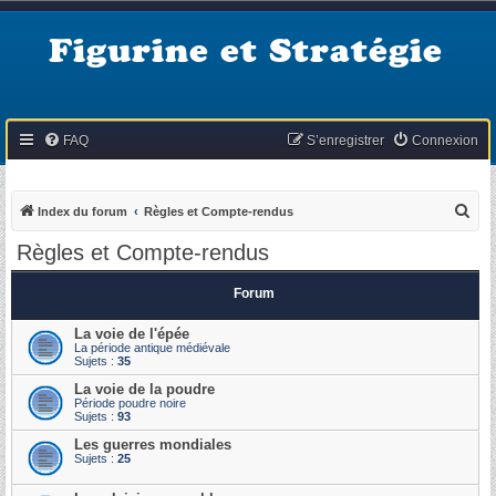
Figurine et Stratégie
FAQ
S’enregistrer
Connexion
R
Index du forum
Règles et Compte-rendus
e
Règles et Compte-rendus
c
h
Forum
e
La voie de l'épée
r
La période antique médiévale
Sujets :
35
c
La voie de la poudre
h
Période poudre noire
Sujets :
93
e
Les guerres mondiales
r
Sujets :
25