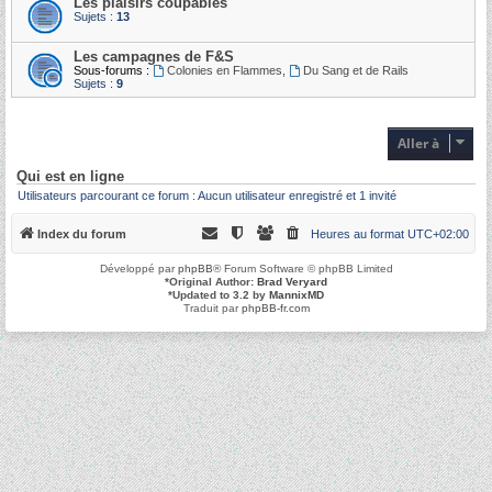
Les plaisirs coupables
Sujets :
13
Les campagnes de F&S
Sous-forums :
Colonies en Flammes
,
Du Sang et de Rails
Sujets :
9
Aller à
Qui est en ligne
Utilisateurs parcourant ce forum : Aucun utilisateur enregistré et 1 invité
Index du forum
Heures au format
UTC+02:00
Développé par
phpBB
® Forum Software © phpBB Limited
*
Original Author:
Brad Veryard
*
Updated to 3.2 by
MannixMD
Traduit par
phpBB-fr.com