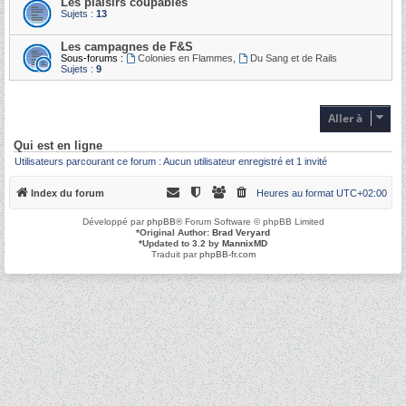
Les plaisirs coupables
Sujets :
13
Les campagnes de F&S
Sous-forums :
Colonies en Flammes
,
Du Sang et de Rails
Sujets :
9
Aller à
Qui est en ligne
Utilisateurs parcourant ce forum : Aucun utilisateur enregistré et 1 invité
Index du forum
Heures au format
UTC+02:00
Développé par
phpBB
® Forum Software © phpBB Limited
*
Original Author:
Brad Veryard
*
Updated to 3.2 by
MannixMD
Traduit par
phpBB-fr.com