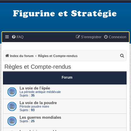
Figurine et Stratégie
FAQ
S’enregistrer
Connexion
R
Index du forum
Règles et Compte-rendus
e
Règles et Compte-rendus
c
h
Forum
e
La voie de l'épée
r
La période antique médiévale
Sujets :
35
c
La voie de la poudre
h
Période poudre noire
Sujets :
93
e
Les guerres mondiales
r
Sujets :
25