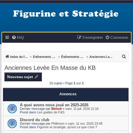
Figurine et Stratégie
FAQ
S’enregistrer
Connexion
R
Index du forum
Evénements du KB
Événements passés
Anciennes Levée En Masse du KB
e
Anciennes Levée En Masse du KB
c
Nouveau sujet
h
16 sujets • Page
1
sur
1
e
r
Annonces
c
A quoi avons nous joué en 2025-2026
h
Dernier message par
Benoit
«
sam. 11 juil. 2026 11:16
Posté dans
Les guides de F&S
e
Discord du club
r
Dernier message par
Philémon
«
sam. 11 oct. 2025 23:48
Posté dans
Figurine et stratégie, qu'est ce que c'est ?