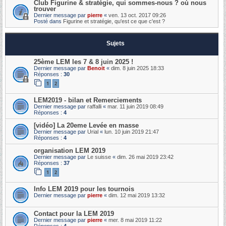
Club Figurine & stratégie, qui sommes-nous ? où nous
trouver
Dernier message par
pierre
«
ven. 13 oct. 2017 09:26
Posté dans
Figurine et stratégie, qu'est ce que c'est ?
Sujets
25ème LEM les 7 & 8 juin 2025 !
Dernier message par
Benoit
«
dim. 8 juin 2025 18:33
Réponses :
30
1
2
LEM2019 - bilan et Remerciements
Dernier message par
raffalli
«
mar. 11 juin 2019 08:49
Réponses :
4
[vidéo] La 20eme Levée en masse
Dernier message par
Urial
«
lun. 10 juin 2019 21:47
Réponses :
4
organisation LEM 2019
Dernier message par
Le suisse
«
dim. 26 mai 2019 23:42
Réponses :
37
1
2
Info LEM 2019 pour les tournois
Dernier message par
pierre
«
dim. 12 mai 2019 13:32
Contact pour la LEM 2019
Dernier message par
pierre
«
mer. 8 mai 2019 11:22