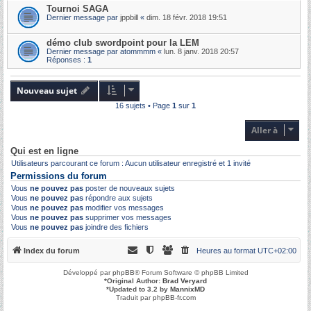
Tournoi SAGA
Dernier message par
jppbill
«
dim. 18 févr. 2018 19:51
démo club swordpoint pour la LEM
Dernier message par
atommmm
«
lun. 8 janv. 2018 20:57
Réponses :
1
Nouveau sujet
16 sujets • Page
1
sur
1
Aller à
Qui est en ligne
Utilisateurs parcourant ce forum : Aucun utilisateur enregistré et 1 invité
Permissions du forum
Vous
ne pouvez pas
poster de nouveaux sujets
Vous
ne pouvez pas
répondre aux sujets
Vous
ne pouvez pas
modifier vos messages
Vous
ne pouvez pas
supprimer vos messages
Vous
ne pouvez pas
joindre des fichiers
Index du forum
Heures au format
UTC+02:00
Développé par
phpBB
® Forum Software © phpBB Limited
*
Original Author:
Brad Veryard
*
Updated to 3.2 by
MannixMD
Traduit par
phpBB-fr.com