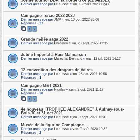
36ème tournoi DBA, la Horde d'Or (02/04/2023)
Dernier message par
Le suisse
«
lun. 13 mars 2023 11:43
Campagne Tercio 2022-2023
Dernier message par
JMP
«
jeu. 13 oct. 2022 20:06
Réponses :
37
1
2
Grande mêlée saga 2022
Dernier message par
Philémon
«
lun. 26 sept. 2022 13:35
Jubilé Imperial à Ruei Malmaison
Dernier message par
Marechal Bertrand
«
mar. 12 juil. 2022 14:17
12 convention des dragons de Vaires
Dernier message par
Le suisse
«
lun. 18 oct. 2021 10:58
Réponses :
1
Campagne M&T 2021
Dernier message par
Nicolas
«
sam. 2 oct. 2021 11:17
Réponses :
20
1
2
4e nouveau "TROPHEE ALEXANDRE" à Aulnay-sous-
Bois 30 et 31 oct 2021
Dernier message par
Le suisse
«
jeu. 9 sept. 2021 15:41
Musée de la figurine Compiegne
Dernier message par
Le suisse
«
ven. 7 août 2020 10:32
Réponses :
2