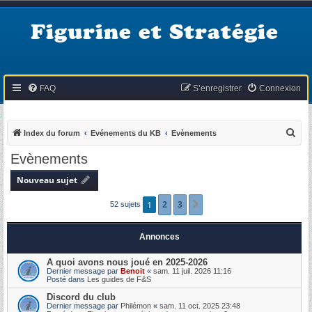
Figurine et Stratégie
FAQ
S’enregistrer
Connexion
R
Index du forum
Evénements du KB
Evènements
e
Evènements
c
Nouveau sujet
h
e
1
2
3
Suivante
52 sujets
r
c
Annonces
h
A quoi avons nous joué en 2025-2026
e
Dernier message par
Benoit
«
sam. 11 juil. 2026 11:16
Posté dans
Les guides de F&S
r
Discord du club
Dernier message par
Philémon
«
sam. 11 oct. 2025 23:48