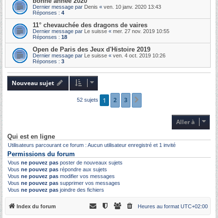
bonne année 2020
Dernier message par
Denis
«
ven. 10 janv. 2020 13:43
Réponses :
4
11° chevauchée des dragons de vaires
Dernier message par
Le suisse
«
mer. 27 nov. 2019 10:55
Réponses :
18
Open de Paris des Jeux d'Histoire 2019
Dernier message par
Le suisse
«
ven. 4 oct. 2019 10:26
Réponses :
3
Nouveau sujet
1
2
3
Suivante
52 sujets
Aller à
Qui est en ligne
Utilisateurs parcourant ce forum : Aucun utilisateur enregistré et 1 invité
Permissions du forum
Vous
ne pouvez pas
poster de nouveaux sujets
Vous
ne pouvez pas
répondre aux sujets
Vous
ne pouvez pas
modifier vos messages
Vous
ne pouvez pas
supprimer vos messages
Vous
ne pouvez pas
joindre des fichiers
Index du forum
Heures au format
UTC+02:00