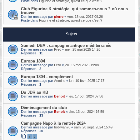
Posté dans
Figurine et stratégie, qu'est ce que c'est ?
Club Figurine & stratégie, qui sommes-nous ? où nous
trouver
Dernier message par
pierre
«
ven. 13 oct. 2017 09:26
Posté dans
Figurine et stratégie, qu'est ce que c'est ?
Sujets
Samedi DBA : campagne antique méditerranée
Dernier message par
Fred
«
mer. 28 mai 2025 14:26
Réponses :
11
Europa 1804
Dernier message par
Lero
«
jeu. 15 mai 2025 19:08
Réponses :
2
Europa 1804 - complément
Dernier message par
Antoine
«
lun. 10 févr. 2025 17:17
Réponses :
1
Du JDR au KB
Dernier message par
Benoit
«
jeu. 17 oct. 2024 07:56
Déménagement du club
Dernier message par
Benoit
«
dim. 13 oct. 2024 16:59
Réponses :
13
Campagne Napo à la rentrée 2024
Dernier message par
hobiwan76
«
sam. 28 sept. 2024 15:49
Réponses :
20
1
2