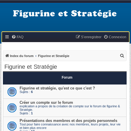
Figurine et Stratégie
FAQ
S’enregistrer
Connexion
R
Index du forum
Figurine et Stratégie
e
Figurine et Stratégie
c
h
Forum
e
Figurine et stratégie, qu'est ce que c'est ?
r
Sujets :
6
c
Créer un compte sur le forum
h
explication a propos de la création de compte sur le forum de figurine &
Stratégie.
e
Sujets :
1
r
Présentations des membres et des projets personnels
Tout pour faire connaissance avec nos membres, leurs projets, leur vie
et bien plus encore