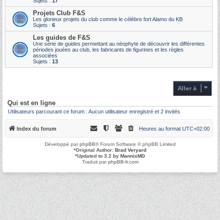
Sujets :
17
Projets Club F&S
Les glorieux projets du club comme le célèbre fort Alamo du KB
Sujets :
6
Les guides de F&S
Une série de guides permettant au néophyte de découvrir les différentes
périodes jouées au club, les fabricants de figurines et les règles
associées
Sujets :
13
Aller à
Qui est en ligne
Utilisateurs parcourant ce forum : Aucun utilisateur enregistré et 2 invités
Index du forum
Heures au format
UTC+02:00
Développé par
phpBB
® Forum Software © phpBB Limited
*
Original Author:
Brad Veryard
*
Updated to 3.2 by
MannixMD
Traduit par
phpBB-fr.com