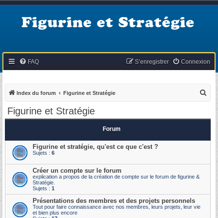
Figurine et Stratégie
FAQ
S’enregistrer
Connexion
R
Index du forum
Figurine et Stratégie
e
Figurine et Stratégie
c
h
Forum
e
Figurine et stratégie, qu'est ce que c'est ?
r
Sujets :
6
c
Créer un compte sur le forum
h
explication a propos de la création de compte sur le forum de figurine &
Stratégie.
e
Sujets :
1
r
Présentations des membres et des projets personnels
Tout pour faire connaissance avec nos membres, leurs projets, leur vie
et bien plus encore