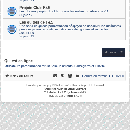
Sujets :
17
Projets Club F&S
Les glorieux projets du club comme le célèbre fort Alamo du KB
Sujets :
6
Les guides de F&S
Une série de guides permettant au néophyte de découvrir les différentes
périodes jouées au club, les fabricants de figurines et les règles
associées
Sujets :
13
Aller à
Qui est en ligne
Utilisateurs parcourant ce forum : Aucun utilisateur enregistré et 1 invité
Index du forum
Heures au format
UTC+02:00
Développé par
phpBB
® Forum Software © phpBB Limited
*
Original Author:
Brad Veryard
*
Updated to 3.2 by
MannixMD
Traduit par
phpBB-fr.com