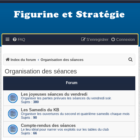
Figurine et Stratégie
FAQ
S’enregistrer
Connexion
R
Index du forum
Organisation des séances
e
Organisation des séances
c
h
Forum
e
Les joyeuses séances du vendredi
r
Organiser les parties prévues les séances du vendredi soir.
Sujets :
380
c
Les Samedis du KB
h
Organiser les ouvertures du second et quatrième samedis chaque mois
Sujets :
90
e
Compte-rendus des séances
r
Le lieu idéal pour narrer vos exploits sur les tables du club
Sujets :
66