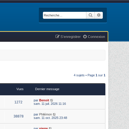
Rechercher
Recherche avan
S’enregistrer
Connexion
4 sujets • Page
1
sur
1
Vues
Dernier message
par
Benoit
1272
sam. 11 juil. 2026 11:16
par
Philémon
38878
sam. 11 oct. 2025 23:48
par
pierre