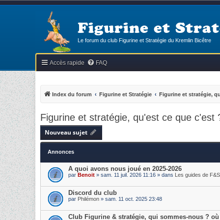
Figurine et Strat
Le forum du club Figurine et Stratégie du Kremlin Bicêtre
Accès rapide
FAQ
Index du forum
Figurine et Stratégie
Figurine et stratégie, q
Figurine et stratégie, qu'est ce que c'est 
Nouveau sujet
Annonces
A quoi avons nous joué en 2025-2026
par
Benoit
» sam. 11 juil. 2026 11:16 » dans
Les guides de F&S
Discord du club
par
Philémon
» sam. 11 oct. 2025 23:48
Club Figurine & stratégie, qui sommes-nous ? où