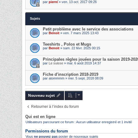
par
pierre
» ven. 13 oct. 2017 09:26
Sujets
Petit problème avec le service des associations
par
Benoit
» ven. 7 mars 2025 13:43
Teeshirts , Polos et Mugs
par
Benoit
» sam. 22 févr. 2025 00:15
Principales règles jouées pour la saison 2019-202
par
Le suisse
» mar. 6 août 2019 14:37
Fiche d'inscription 2018-2019
par
atommmm
» mer. 5 sept. 2018 08:09
Nouveau sujet
Retourner à l’index du forum
Qui est en ligne
Utilisateurs parcourant ce forum : Aucun utilisateur enregistré et 1 invité
Permissions du forum
Vous
ne pouvez pas
poster de nouveaux sujets