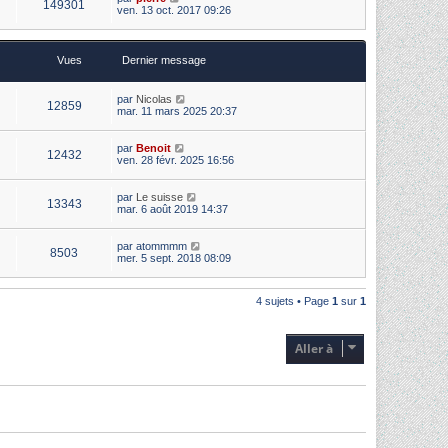
149301
ven. 13 oct. 2017 09:26
Vues
Dernier message
par
Nicolas
12859
mar. 11 mars 2025 20:37
par
Benoit
12432
ven. 28 févr. 2025 16:56
par
Le suisse
13343
mar. 6 août 2019 14:37
par
atommmm
8503
mer. 5 sept. 2018 08:09
4 sujets • Page
1
sur
1
Aller à