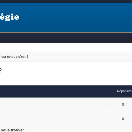
égie
u'est ce que c'est ?
?
Réponses
0
0
 nous trouver