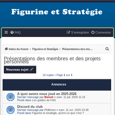
Figurine et Stratégie
FAQ
S’enregistrer
Connexion
R
Index du forum
Figurine et Stratégie
Présentations des membres et des projets personnels
e
Présentations des membres et des projets
personnels
c
h
Nouveau sujet
e
16 sujets • Page
1
sur
1
r
Annonces
c
h
A quoi avons nous joué en 2025-2026
Dernier message par
Benoit
«
sam. 11 juil. 2026 11:16
e
Posté dans
Les guides de F&S
r
Discord du club
Dernier message par
Philémon
«
sam. 11 oct. 2025 23:48
Posté dans
Figurine et stratégie, qu'est ce que c'est ?