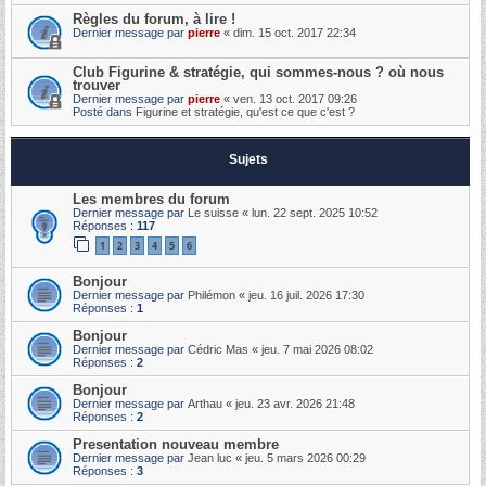
Règles du forum, à lire !
Dernier message par
pierre
«
dim. 15 oct. 2017 22:34
Club Figurine & stratégie, qui sommes-nous ? où nous
trouver
Dernier message par
pierre
«
ven. 13 oct. 2017 09:26
Posté dans
Figurine et stratégie, qu'est ce que c'est ?
Sujets
Les membres du forum
Dernier message par
Le suisse
«
lun. 22 sept. 2025 10:52
Réponses :
117
1
2
3
4
5
6
Bonjour
Dernier message par
Philémon
«
jeu. 16 juil. 2026 17:30
Réponses :
1
Bonjour
Dernier message par
Cédric Mas
«
jeu. 7 mai 2026 08:02
Réponses :
2
Bonjour
Dernier message par
Arthau
«
jeu. 23 avr. 2026 21:48
Réponses :
2
Presentation nouveau membre
Dernier message par
Jean luc
«
jeu. 5 mars 2026 00:29
Réponses :
3