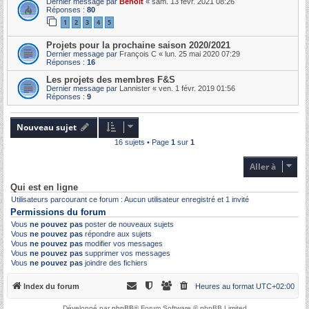
Dernier message par
Benoit
«
sam. 13 févr. 2021 08:26
Réponses :
80
1
2
3
4
5
Projets pour la prochaine saison 2020/2021
Dernier message par
François C
«
lun. 25 mai 2020 07:29
Réponses :
16
Les projets des membres F&S
Dernier message par
Lannister
«
ven. 1 févr. 2019 01:56
Réponses :
9
Nouveau sujet
16 sujets • Page
1
sur
1
Aller à
Qui est en ligne
Utilisateurs parcourant ce forum : Aucun utilisateur enregistré et 1 invité
Permissions du forum
Vous
ne pouvez pas
poster de nouveaux sujets
Vous
ne pouvez pas
répondre aux sujets
Vous
ne pouvez pas
modifier vos messages
Vous
ne pouvez pas
supprimer vos messages
Vous
ne pouvez pas
joindre des fichiers
Index du forum
Heures au format
UTC+02:00
Développé par
phpBB
® Forum Software © phpBB Limited