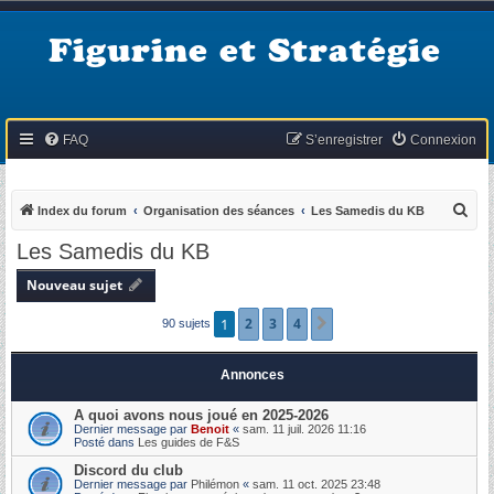
Figurine et Stratégie
FAQ
S’enregistrer
Connexion
R
Index du forum
Organisation des séances
Les Samedis du KB
e
Les Samedis du KB
c
Nouveau sujet
h
e
1
2
3
4
Suivante
90 sujets
r
c
Annonces
h
A quoi avons nous joué en 2025-2026
e
Dernier message par
Benoit
«
sam. 11 juil. 2026 11:16
Posté dans
Les guides de F&S
r
Discord du club
Dernier message par
Philémon
«
sam. 11 oct. 2025 23:48