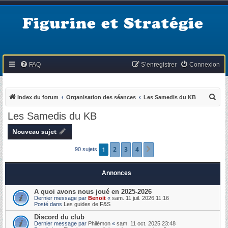
Figurine et Stratégie
FAQ
S’enregistrer
Connexion
R
Index du forum
Organisation des séances
Les Samedis du KB
e
Les Samedis du KB
c
Nouveau sujet
h
e
1
2
3
4
Suivante
90 sujets
r
c
Annonces
h
A quoi avons nous joué en 2025-2026
e
Dernier message par
Benoit
«
sam. 11 juil. 2026 11:16
Posté dans
Les guides de F&S
r
Discord du club
Dernier message par
Philémon
«
sam. 11 oct. 2025 23:48