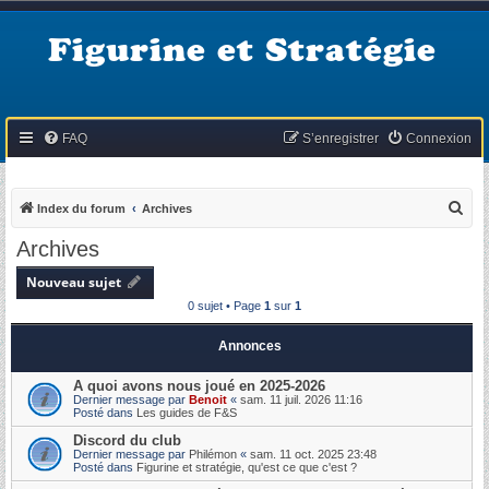
Figurine et Stratégie
FAQ
S’enregistrer
Connexion
R
Index du forum
Archives
e
Archives
c
Nouveau sujet
h
0 sujet • Page
1
sur
1
e
r
Annonces
c
A quoi avons nous joué en 2025-2026
h
Dernier message par
Benoit
«
sam. 11 juil. 2026 11:16
Posté dans
Les guides de F&S
e
Discord du club
r
Dernier message par
Philémon
«
sam. 11 oct. 2025 23:48
Posté dans
Figurine et stratégie, qu'est ce que c'est ?