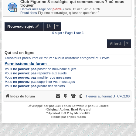
Club Figurine & stratégie, qui sommes-nous ? où nous
trouver
Dernier message par
pierre
«
ven. 13 oct. 2017 09:26
Posté dans
Figurine et stratégie, qu'est ce que c'est ?
Nouveau sujet
0 sujet • Page
1
sur
1
Aller à
Qui est en ligne
Utilisateurs parcourant ce forum : Aucun utilisateur enregistré et 1 invité
Permissions du forum
Vous
ne pouvez pas
poster de nouveaux sujets
Vous
ne pouvez pas
répondre aux sujets
Vous
ne pouvez pas
modifier vos messages
Vous
ne pouvez pas
supprimer vos messages
Vous
ne pouvez pas
joindre des fichiers
Index du forum
Heures au format
UTC+02:00
Développé par
phpBB
® Forum Software © phpBB Limited
*
Original Author:
Brad Veryard
*
Updated to 3.2 by
MannixMD
Traduit par
phpBB-fr.com