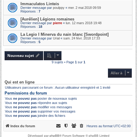
Immaculatos Linteis
Dernier message par
poulppy
«
mer. 2 mai 2018 09:59
Réponses :
7
[Aurélien] Légions romaines
Dernier message par
pierre
«
lun. 12 mars 2018 19:48
Réponses :
18
La Legio I Minerva du nain blanc [Swordpoint]
Dernier message par
Urial
«
sam. 24 févr. 2018 17:33
Réponses :
5
Nouveau sujet
9 sujets • Page
1
sur
1
Aller à
Qui est en ligne
Utilisateurs parcourant ce forum : Aucun utilisateur enregistré et 1 invité
Permissions du forum
Vous
ne pouvez pas
poster de nouveaux sujets
Vous
ne pouvez pas
répondre aux sujets
Vous
ne pouvez pas
modifier vos messages
Vous
ne pouvez pas
supprimer vos messages
Vous
ne pouvez pas
joindre des fichiers
Index du forum
Heures au format
UTC+02:00
Développé par
phpBB
® Forum Software © phpBB Limited