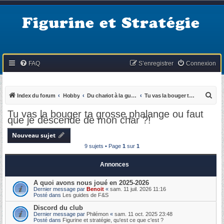
Figurine et Stratégie
FAQ
S’enregistrer
Connexion
R
Index du forum
Hobby
Du chariot à la guerre de cents ans
Tu vas la bouger ta grosse phalange ou faut que je descende de mon char ?!
e
Tu vas la bouger ta grosse phalange ou faut
que je descende de mon char ?!
c
h
Nouveau sujet
e
9 sujets • Page
1
sur
1
r
Annonces
c
h
A quoi avons nous joué en 2025-2026
Dernier message par
Benoit
«
sam. 11 juil. 2026 11:16
e
Posté dans
Les guides de F&S
r
Discord du club
Dernier message par
Philémon
«
sam. 11 oct. 2025 23:48
Posté dans
Figurine et stratégie, qu'est ce que c'est ?