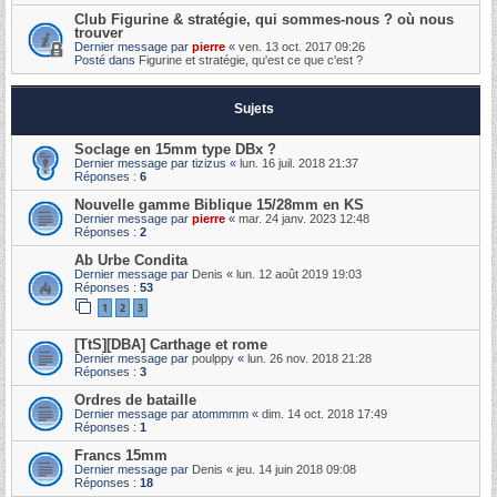
Club Figurine & stratégie, qui sommes-nous ? où nous
trouver
Dernier message par
pierre
«
ven. 13 oct. 2017 09:26
Posté dans
Figurine et stratégie, qu'est ce que c'est ?
Sujets
Soclage en 15mm type DBx ?
Dernier message par
tizizus
«
lun. 16 juil. 2018 21:37
Réponses :
6
Nouvelle gamme Biblique 15/28mm en KS
Dernier message par
pierre
«
mar. 24 janv. 2023 12:48
Réponses :
2
Ab Urbe Condita
Dernier message par
Denis
«
lun. 12 août 2019 19:03
Réponses :
53
1
2
3
[TtS][DBA] Carthage et rome
Dernier message par
poulppy
«
lun. 26 nov. 2018 21:28
Réponses :
3
Ordres de bataille
Dernier message par
atommmm
«
dim. 14 oct. 2018 17:49
Réponses :
1
Francs 15mm
Dernier message par
Denis
«
jeu. 14 juin 2018 09:08
Réponses :
18