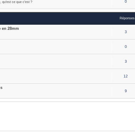
0
e, qu'est ce que c'est ?
Réponses
te en 28mm
3
0
3
12
is
9