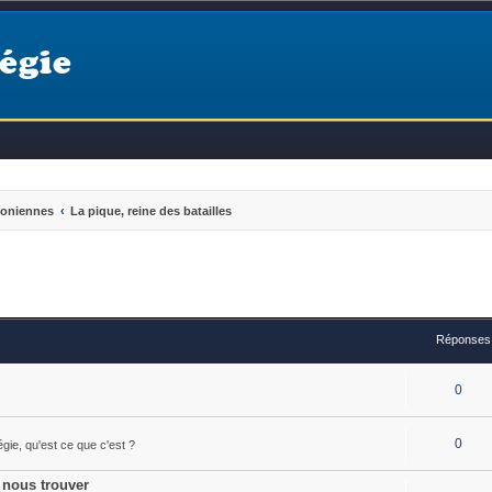
égie
éoniennes
La pique, reine des batailles
Réponses
0
0
égie, qu'est ce que c'est ?
 nous trouver