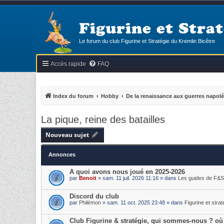
Figurine et Strat
Le forum du club Figurine et Stratégie du Kremlin Bicêtre
Accès rapide
FAQ
Index du forum
Hobby
De la renaissance aux guerres napol
La pique, reine des batailles
Nouveau sujet
Annonces
A quoi avons nous joué en 2025-2026
par
Benoit
» sam. 11 juil. 2026 11:16 » dans
Les guides de F&S
Discord du club
par
Philémon
» sam. 11 oct. 2025 23:48 » dans
Figurine et strat
Club Figurine & stratégie, qui sommes-nous ? où