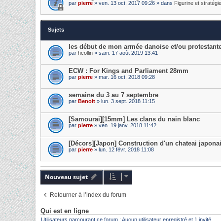
par
pierre
» ven. 13 oct. 2017 09:26 » dans
Figurine et stratégi
Sujets
les début de mon armée danoise et/ou protestan
par
hcollin
» sam. 17 août 2019 13:41
ECW : For Kings and Parliament 28mm
par
pierre
» mar. 16 oct. 2018 09:28
semaine du 3 au 7 septembre
par
Benoit
» lun. 3 sept. 2018 11:15
[Samourai][15mm] Les clans du nain blanc
par
pierre
» ven. 19 janv. 2018 11:42
[Décors][Japon] Construction d'un chateai japona
par
pierre
» lun. 12 févr. 2018 11:08
Nouveau sujet
Retourner à l’index du forum
Qui est en ligne
Utilisateurs parcourant ce forum : Aucun utilisateur enregistré et 1 invité