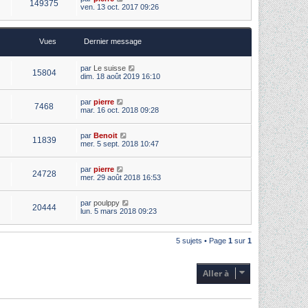
149375
ven. 13 oct. 2017 09:26
Vues
Dernier message
par
Le suisse
15804
dim. 18 août 2019 16:10
par
pierre
7468
mar. 16 oct. 2018 09:28
par
Benoit
11839
mer. 5 sept. 2018 10:47
par
pierre
24728
mer. 29 août 2018 16:53
par
poulppy
20444
lun. 5 mars 2018 09:23
5 sujets • Page
1
sur
1
Aller à