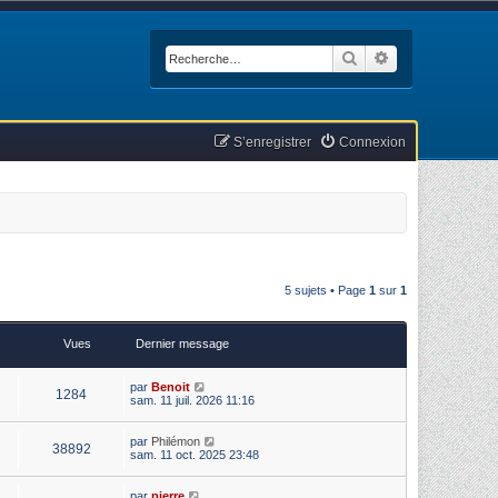
Rechercher
Recherche avan
S’enregistrer
Connexion
5 sujets • Page
1
sur
1
Vues
Dernier message
par
Benoit
1284
sam. 11 juil. 2026 11:16
par
Philémon
38892
sam. 11 oct. 2025 23:48
par
pierre