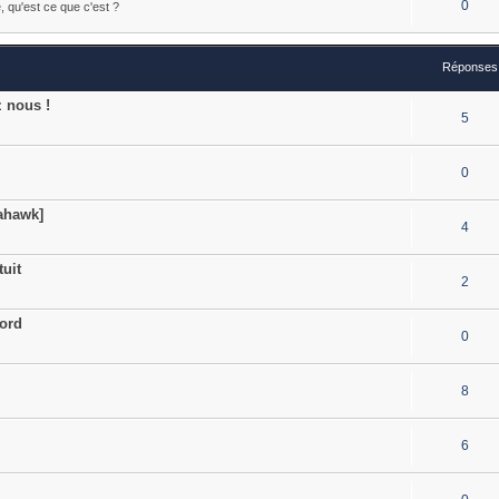
0
e, qu'est ce que c'est ?
Réponses
z nous !
5
0
ahawk]
4
tuit
2
word
0
8
6