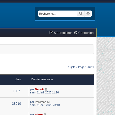
Rechercher
Recherche avan
S’enregistrer
Connexion
8 sujets • Page
1
sur
1
Vues
Dernier message
par
Benoit
1307
sam. 11 juil. 2026 11:16
par
Philémon
38910
sam. 11 oct. 2025 23:48
par
pierre