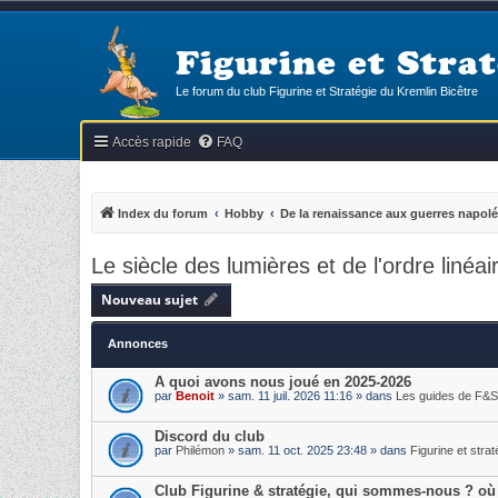
Figurine et Strat
Le forum du club Figurine et Stratégie du Kremlin Bicêtre
Accès rapide
FAQ
Index du forum
Hobby
De la renaissance aux guerres napol
Le siècle des lumières et de l'ordre linéai
Nouveau sujet
Annonces
A quoi avons nous joué en 2025-2026
par
Benoit
» sam. 11 juil. 2026 11:16 » dans
Les guides de F&S
Discord du club
par
Philémon
» sam. 11 oct. 2025 23:48 » dans
Figurine et strat
Club Figurine & stratégie, qui sommes-nous ? où