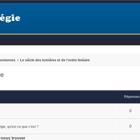
égie
éoniennes
Le siècle des lumières et de l'ordre linéaire
re
Réponses
0
0
égie, qu'est ce que c'est ?
 nous trouver