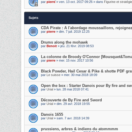
par
pierre
» ven. 13 oct. 2017 09:26 » dans
Figurine et stratégi
Sujets
CDA Pirate : A l'abordage moussaillons, rejoigne
par
pierre
» dim. 7 juil. 2019 12:25
Drums along the mohawk
par
Benoit
» jeu. 21 févr. 2019 08:53
La colonne de Broody O'Connor [Mousquet&Tom
par
pierre
» mer. 15 nov. 2017 10:56
Black Powder, Hail Cesar & Pike & shotte PDF gra
par
Le suisse
» mer. 30 mai 2018 18:09
Open the box : Starter Danois pour By fire and s
par
Urial
» lun. 28 mai 2018 07:41
Découverte de By Fire and Sword
par
Urial
» dim. 29 avr. 2018 19:55
Danois 1655
par
Urial
» sam. 7 avr. 2018 14:39
prussiens, arbres & indiens du atommmm