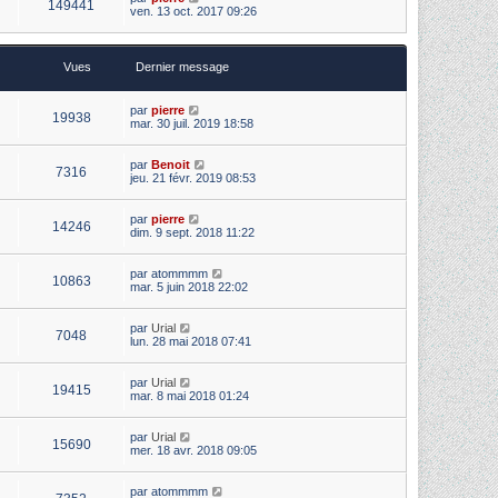
149441
ven. 13 oct. 2017 09:26
Vues
Dernier message
par
pierre
19938
mar. 30 juil. 2019 18:58
par
Benoit
7316
jeu. 21 févr. 2019 08:53
par
pierre
14246
dim. 9 sept. 2018 11:22
par
atommmm
10863
mar. 5 juin 2018 22:02
par
Urial
7048
lun. 28 mai 2018 07:41
par
Urial
19415
mar. 8 mai 2018 01:24
par
Urial
15690
mer. 18 avr. 2018 09:05
par
atommmm