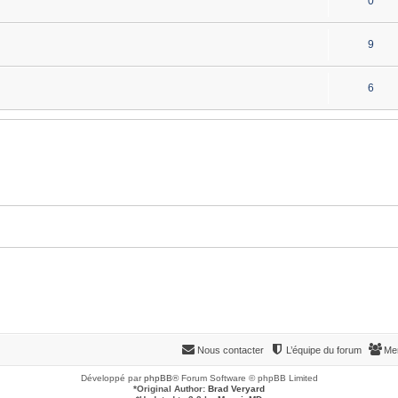
0
9
6
Nous contacter
L’équipe du forum
Me
Développé par
phpBB
® Forum Software © phpBB Limited
*
Original Author:
Brad Veryard