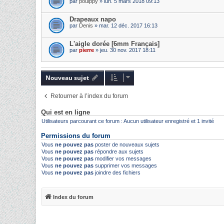
par
poulppy
» lun. 5 mars 2018 09:13
Drapeaux napo
par
Denis
» mar. 12 déc. 2017 16:13
L'aigle dorée [6mm Français]
par
pierre
» jeu. 30 nov. 2017 18:11
Nouveau sujet
Retourner à l’index du forum
Qui est en ligne
Utilisateurs parcourant ce forum : Aucun utilisateur enregistré et 1 invité
Permissions du forum
Vous
ne pouvez pas
poster de nouveaux sujets
Vous
ne pouvez pas
répondre aux sujets
Vous
ne pouvez pas
modifier vos messages
Vous
ne pouvez pas
supprimer vos messages
Vous
ne pouvez pas
joindre des fichiers
Index du forum