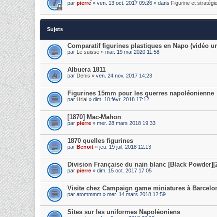
par
pierre
» ven. 13 oct. 2017 09:26 » dans
Figurine et stratégi
Sujets
Comparatif figurines plastiques en Napo (vidéo ur
par
Le suisse
» mar. 19 mai 2020 11:58
Albuera 1811
par
Denis
» ven. 24 nov. 2017 14:23
Figurines 15mm pour les guerres napoléonienne
par
Urial
» dim. 18 févr. 2018 17:12
[1870] Mac-Mahon
par
pierre
» mer. 28 mars 2018 19:33
1870 quelles figurines
par
Benoit
» jeu. 19 juil. 2018 12:13
Division Française du nain blanc [Black Powder]
par
pierre
» dim. 15 oct. 2017 17:05
Visite chez Campaign game miniatures à Barcelo
par
atommmm
» mer. 14 mars 2018 12:59
Sites sur les uniformes Napoléoniens