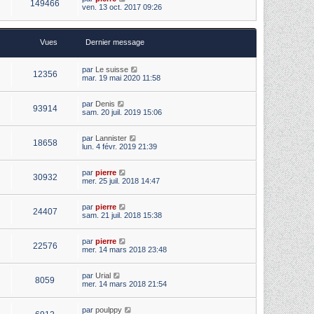
149466
ven. 13 oct. 2017 09:26
Vues
Dernier message
par
Le suisse
12356
mar. 19 mai 2020 11:58
par
Denis
93914
sam. 20 juil. 2019 15:06
par
Lannister
18658
lun. 4 févr. 2019 21:39
par
pierre
30932
mer. 25 juil. 2018 14:47
par
pierre
24407
sam. 21 juil. 2018 15:38
par
pierre
22576
mer. 14 mars 2018 23:48
par
Urial
8059
mer. 14 mars 2018 21:54
par
poulppy