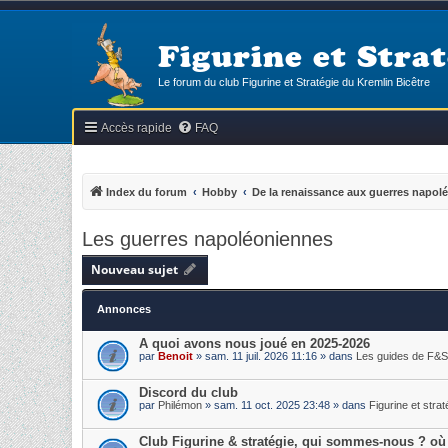
Figurine et Strat
Le forum du club Figurine et Stratégie du Kremlin Bicêtre
Accès rapide
FAQ
Index du forum
Hobby
De la renaissance aux guerres napol
Les guerres napoléoniennes
Nouveau sujet
Annonces
A quoi avons nous joué en 2025-2026
par
Benoit
» sam. 11 juil. 2026 11:16 » dans
Les guides de F&S
Discord du club
par
Philémon
» sam. 11 oct. 2025 23:48 » dans
Figurine et strat
Club Figurine & stratégie, qui sommes-nous ? où