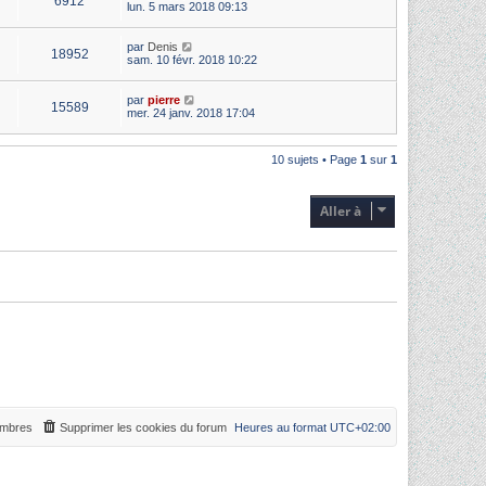
6912
lun. 5 mars 2018 09:13
par
Denis
18952
sam. 10 févr. 2018 10:22
par
pierre
15589
mer. 24 janv. 2018 17:04
10 sujets • Page
1
sur
1
Aller à
mbres
Supprimer les cookies du forum
Heures au format
UTC+02:00