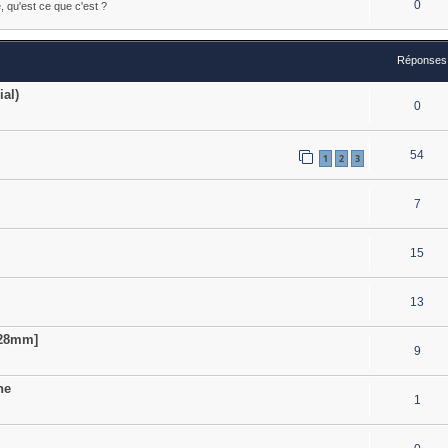
0
e, qu'est ce que c'est ?
Réponses
ial)
0
54
1
2
3
7
15
13
[28mm]
9
ne
1