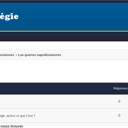
égie
éoniennes
Les guerres napoléoniennes
Réponses
0
0
égie, qu'est ce que c'est ?
 nous trouver