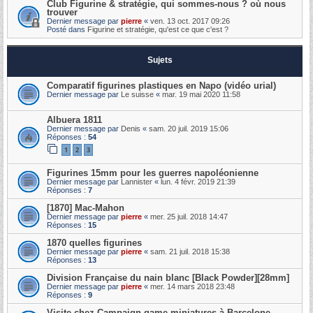
Club Figurine & stratégie, qui sommes-nous ? où nous
trouver
Dernier message par
pierre
«
ven. 13 oct. 2017 09:26
Posté dans
Figurine et stratégie, qu'est ce que c'est ?
Sujets
Comparatif figurines plastiques en Napo (vidéo urial)
Dernier message par
Le suisse
«
mar. 19 mai 2020 11:58
Albuera 1811
Dernier message par
Denis
«
sam. 20 juil. 2019 15:06
Réponses :
54
1
2
3
Figurines 15mm pour les guerres napoléonienne
Dernier message par
Lannister
«
lun. 4 févr. 2019 21:39
Réponses :
7
[1870] Mac-Mahon
Dernier message par
pierre
«
mer. 25 juil. 2018 14:47
Réponses :
15
1870 quelles figurines
Dernier message par
pierre
«
sam. 21 juil. 2018 15:38
Réponses :
13
Division Française du nain blanc [Black Powder][28mm]
Dernier message par
pierre
«
mer. 14 mars 2018 23:48
Réponses :
9
Visite chez Campaign game miniatures à Barcelone