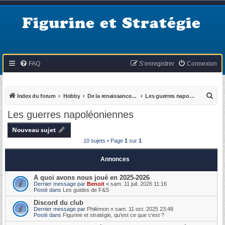
Figurine et Stratégie
FAQ
S’enregistrer
Connexion
R
Index du forum
Hobby
De la renaissance aux guerres napoléoniennes
Les guerres napoléoniennes
e
Les guerres napoléoniennes
c
Nouveau sujet
h
10 sujets • Page
1
sur
1
e
r
Annonces
c
A quoi avons nous joué en 2025-2026
h
Dernier message par
Benoit
«
sam. 11 juil. 2026 11:16
Posté dans
Les guides de F&S
e
Discord du club
r
Dernier message par
Philémon
«
sam. 11 oct. 2025 23:48
Posté dans
Figurine et stratégie, qu'est ce que c'est ?