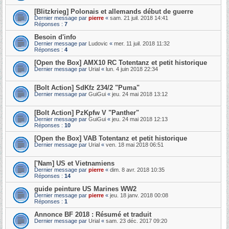
[Blitzkrieg] Polonais et allemands début de guerre
Dernier message par
pierre
«
sam. 21 juil. 2018 14:41
Réponses :
7
Besoin d'info
Dernier message par
Ludovic
«
mer. 11 juil. 2018 11:32
Réponses :
4
[Open the Box] AMX10 RC Totentanz et petit historique
Dernier message par
Urial
«
lun. 4 juin 2018 22:34
[Bolt Action] SdKfz 234/2 "Puma"
Dernier message par
GuiGui
«
jeu. 24 mai 2018 13:12
[Bolt Action] PzKpfw V "Panther"
Dernier message par
GuiGui
«
jeu. 24 mai 2018 12:13
Réponses :
10
[Open the Box] VAB Totentanz et petit historique
Dernier message par
Urial
«
ven. 18 mai 2018 06:51
['Nam] US et Vietnamiens
Dernier message par
pierre
«
dim. 8 avr. 2018 10:35
Réponses :
14
guide peinture US Marines WW2
Dernier message par
pierre
«
jeu. 18 janv. 2018 00:08
Réponses :
1
Annonce BF 2018 : Résumé et traduit
Dernier message par
Urial
«
sam. 23 déc. 2017 09:20