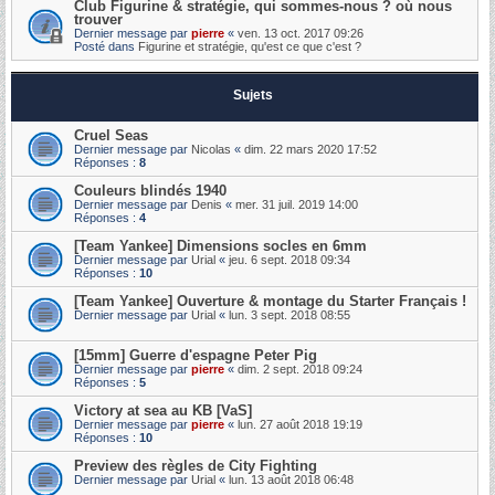
Club Figurine & stratégie, qui sommes-nous ? où nous
trouver
Dernier message par
pierre
«
ven. 13 oct. 2017 09:26
Posté dans
Figurine et stratégie, qu'est ce que c'est ?
Sujets
Cruel Seas
Dernier message par
Nicolas
«
dim. 22 mars 2020 17:52
Réponses :
8
Couleurs blindés 1940
Dernier message par
Denis
«
mer. 31 juil. 2019 14:00
Réponses :
4
[Team Yankee] Dimensions socles en 6mm
Dernier message par
Urial
«
jeu. 6 sept. 2018 09:34
Réponses :
10
[Team Yankee] Ouverture & montage du Starter Français !
Dernier message par
Urial
«
lun. 3 sept. 2018 08:55
[15mm] Guerre d'espagne Peter Pig
Dernier message par
pierre
«
dim. 2 sept. 2018 09:24
Réponses :
5
Victory at sea au KB [VaS]
Dernier message par
pierre
«
lun. 27 août 2018 19:19
Réponses :
10
Preview des règles de City Fighting
Dernier message par
Urial
«
lun. 13 août 2018 06:48