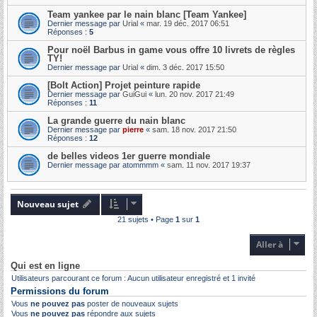
Team yankee par le nain blanc [Team Yankee]
Dernier message par
Urial
«
mar. 19 déc. 2017 06:51
Réponses :
5
Pour noël Barbus in game vous offre 10 livrets de règles
TY!
Dernier message par
Urial
«
dim. 3 déc. 2017 15:50
[Bolt Action] Projet peinture rapide
Dernier message par
GuiGui
«
lun. 20 nov. 2017 21:49
Réponses :
11
La grande guerre du nain blanc
Dernier message par
pierre
«
sam. 18 nov. 2017 21:50
Réponses :
12
de belles videos 1er guerre mondiale
Dernier message par
atommmm
«
sam. 11 nov. 2017 19:37
Nouveau sujet
21 sujets • Page
1
sur
1
Aller à
Qui est en ligne
Utilisateurs parcourant ce forum : Aucun utilisateur enregistré et 1 invité
Permissions du forum
Vous
ne pouvez pas
poster de nouveaux sujets
Vous
ne pouvez pas
répondre aux sujets