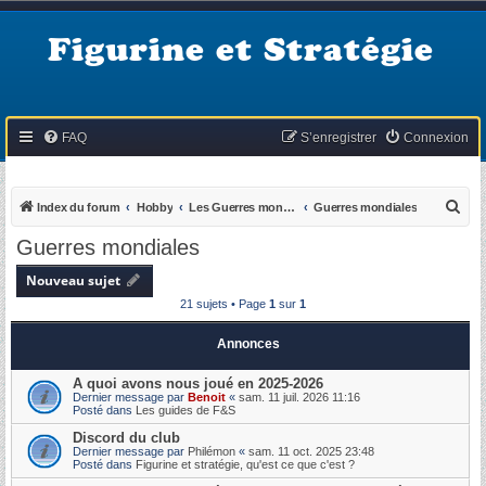
Figurine et Stratégie
FAQ
S’enregistrer
Connexion
R
Index du forum
Hobby
Les Guerres mondiales & coloniales
Guerres mondiales
e
Guerres mondiales
c
Nouveau sujet
h
21 sujets • Page
1
sur
1
e
r
Annonces
c
A quoi avons nous joué en 2025-2026
h
Dernier message par
Benoit
«
sam. 11 juil. 2026 11:16
Posté dans
Les guides de F&S
e
Discord du club
r
Dernier message par
Philémon
«
sam. 11 oct. 2025 23:48
Posté dans
Figurine et stratégie, qu'est ce que c'est ?