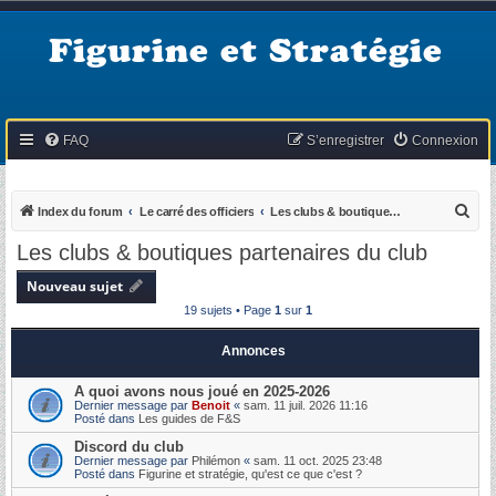
Figurine et Stratégie
FAQ
S’enregistrer
Connexion
R
Index du forum
Le carré des officiers
Les clubs & boutiques partenaires du club
e
Les clubs & boutiques partenaires du club
c
Nouveau sujet
h
19 sujets • Page
1
sur
1
e
r
Annonces
c
A quoi avons nous joué en 2025-2026
h
Dernier message par
Benoit
«
sam. 11 juil. 2026 11:16
Posté dans
Les guides de F&S
e
Discord du club
r
Dernier message par
Philémon
«
sam. 11 oct. 2025 23:48
Posté dans
Figurine et stratégie, qu'est ce que c'est ?