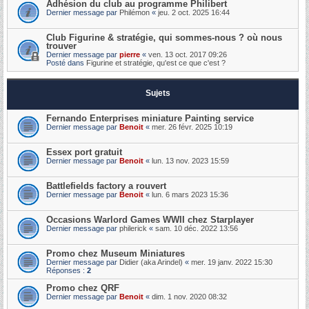
Adhésion du club au programme Philibert
Dernier message par
Philémon
«
jeu. 2 oct. 2025 16:44
Club Figurine & stratégie, qui sommes-nous ? où nous
trouver
Dernier message par
pierre
«
ven. 13 oct. 2017 09:26
Posté dans
Figurine et stratégie, qu'est ce que c'est ?
Sujets
Fernando Enterprises miniature Painting service
Dernier message par
Benoit
«
mer. 26 févr. 2025 10:19
Essex port gratuit
Dernier message par
Benoit
«
lun. 13 nov. 2023 15:59
Battlefields factory a rouvert
Dernier message par
Benoit
«
lun. 6 mars 2023 15:36
Occasions Warlord Games WWII chez Starplayer
Dernier message par
philerick
«
sam. 10 déc. 2022 13:56
Promo chez Museum Miniatures
Dernier message par
Didier (aka Arindel)
«
mer. 19 janv. 2022 15:30
Réponses :
2
Promo chez QRF
Dernier message par
Benoit
«
dim. 1 nov. 2020 08:32