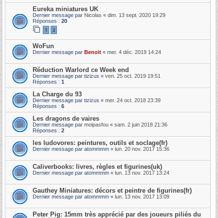
Eureka miniatures UK
Dernier message par
Nicolas
«
dim. 13 sept. 2020 19:29
Réponses :
20
1
2
WoFun
Dernier message par
Benoit
«
mer. 4 déc. 2019 14:24
Réduction Warlord ce Week end
Dernier message par
tizizus
«
ven. 25 oct. 2019 19:51
Réponses :
1
La Charge du 93
Dernier message par
tizizus
«
mer. 24 oct. 2018 23:39
Réponses :
6
Les dragons de vaires
Dernier message par
moipasfou
«
sam. 2 juin 2018 21:36
Réponses :
2
les ludovores: peintures, outils et soclage(fr)
Dernier message par
atommmm
«
lun. 20 nov. 2017 15:36
Caliverbooks: livres, règles et figurines(uk)
Dernier message par
atommmm
«
lun. 13 nov. 2017 13:24
Gauthey Miniatures: décors et peintre de figurines(fr)
Dernier message par
atommmm
«
lun. 13 nov. 2017 13:09
Peter Pig: 15mm très apprécié par des joueurs piliés du