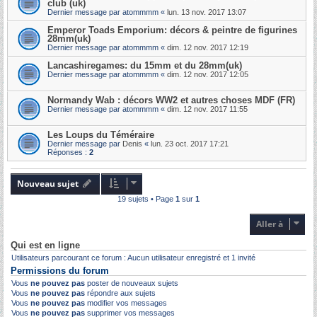
club (uk)
Dernier message par
atommmm
«
lun. 13 nov. 2017 13:07
Emperor Toads Emporium: décors & peintre de figurines
28mm(uk)
Dernier message par
atommmm
«
dim. 12 nov. 2017 12:19
Lancashiregames: du 15mm et du 28mm(uk)
Dernier message par
atommmm
«
dim. 12 nov. 2017 12:05
Normandy Wab : décors WW2 et autres choses MDF (FR)
Dernier message par
atommmm
«
dim. 12 nov. 2017 11:55
Les Loups du Téméraire
Dernier message par
Denis
«
lun. 23 oct. 2017 17:21
Réponses :
2
Nouveau sujet
19 sujets • Page
1
sur
1
Aller à
Qui est en ligne
Utilisateurs parcourant ce forum : Aucun utilisateur enregistré et 1 invité
Permissions du forum
Vous
ne pouvez pas
poster de nouveaux sujets
Vous
ne pouvez pas
répondre aux sujets
Vous
ne pouvez pas
modifier vos messages
Vous
ne pouvez pas
supprimer vos messages