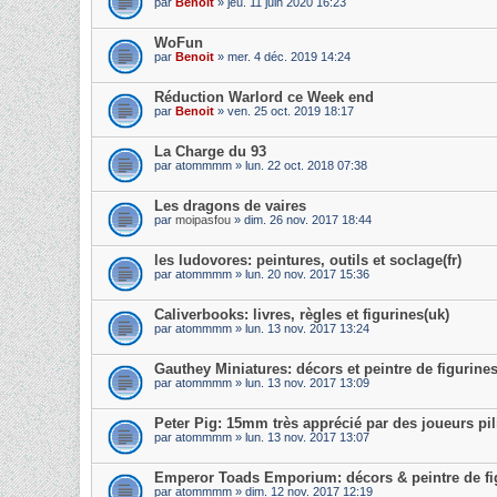
par
Benoit
» jeu. 11 juin 2020 16:23
WoFun
par
Benoit
» mer. 4 déc. 2019 14:24
Réduction Warlord ce Week end
par
Benoit
» ven. 25 oct. 2019 18:17
La Charge du 93
par
atommmm
» lun. 22 oct. 2018 07:38
Les dragons de vaires
par
moipasfou
» dim. 26 nov. 2017 18:44
les ludovores: peintures, outils et soclage(fr)
par
atommmm
» lun. 20 nov. 2017 15:36
Caliverbooks: livres, règles et figurines(uk)
par
atommmm
» lun. 13 nov. 2017 13:24
Gauthey Miniatures: décors et peintre de figurines(
par
atommmm
» lun. 13 nov. 2017 13:09
Peter Pig: 15mm très apprécié par des joueurs pil
par
atommmm
» lun. 13 nov. 2017 13:07
Emperor Toads Emporium: décors & peintre de f
par
atommmm
» dim. 12 nov. 2017 12:19