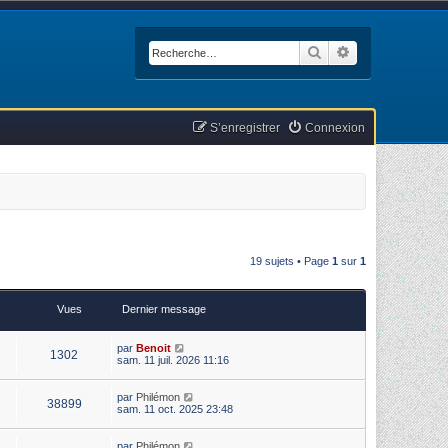
Rechercher
Recherche avan
S’enregistrer
Connexion
19 sujets • Page
1
sur
1
Vues
Dernier message
par
Benoit
1302
sam. 11 juil. 2026 11:16
par
Philémon
38899
sam. 11 oct. 2025 23:48
par
Philémon