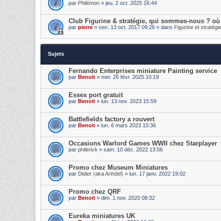
par
Philémon
» jeu. 2 oct. 2025 16:44
Club Figurine & stratégie, qui sommes-nous ? où
par
pierre
» ven. 13 oct. 2017 09:26 » dans
Figurine et stratégi
Sujets
Fernando Enterprises miniature Painting service
par
Benoit
» mer. 26 févr. 2025 10:19
Essex port gratuit
par
Benoit
» lun. 13 nov. 2023 15:59
Battlefields factory a rouvert
par
Benoit
» lun. 6 mars 2023 15:36
Occasions Warlord Games WWII chez Starplayer
par
philerick
» sam. 10 déc. 2022 13:56
Promo chez Museum Miniatures
par
Didier (aka Arindel)
» lun. 17 janv. 2022 19:02
Promo chez QRF
par
Benoit
» dim. 1 nov. 2020 08:32
Eureka miniatures UK