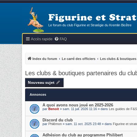
Figurine et Strat
Le forum du club Figurine et Stratégie du Kremlin Bicêtre
Accès rapide
FAQ
Index du forum
Le carré des officiers
Les clubs & boutiques 
Les clubs & boutiques partenaires du clu
Nouveau sujet
Annonces
A quoi avons nous joué en 2025-2026
par
Benoit
» sam. 11 juil. 2026 11:16 » dans
Les guides de F&S
Discord du club
par
Philémon
» sam. 11 oct. 2025 23:48 » dans
Figurine et strat
Adhésion du club au programme Philibert