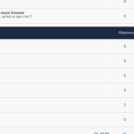
0
 nous trouver
0
e, qu'est ce que c'est ?
Réponses
0
0
0
0
2
0