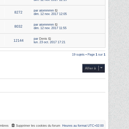
par
atommmm
8272
dim. 12 nov. 2017 12:05
par
atommmm
8032
dim. 12 nov. 2017 11:55
par
Denis
12144
lun. 23 oct. 2017 17:21
19 sujets • Page
1
sur
1
Aller à
mbres
Supprimer les cookies du forum
Heures au format
UTC+02:00