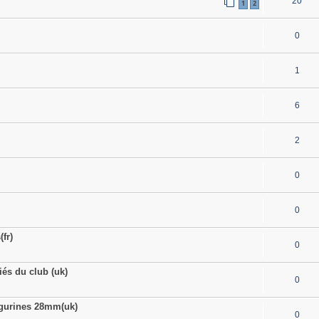
20
1
2
0
1
6
2
0
0
fr)
0
iés du club (uk)
0
igurines 28mm(uk)
0