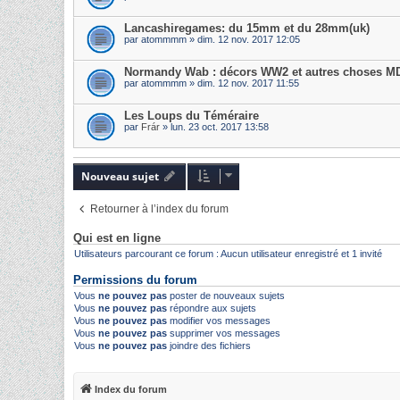
Lancashiregames: du 15mm et du 28mm(uk)
par
atommmm
» dim. 12 nov. 2017 12:05
Normandy Wab : décors WW2 et autres choses MD
par
atommmm
» dim. 12 nov. 2017 11:55
Les Loups du Téméraire
par
Frár
» lun. 23 oct. 2017 13:58
Nouveau sujet
Retourner à l’index du forum
Qui est en ligne
Utilisateurs parcourant ce forum : Aucun utilisateur enregistré et 1 invité
Permissions du forum
Vous
ne pouvez pas
poster de nouveaux sujets
Vous
ne pouvez pas
répondre aux sujets
Vous
ne pouvez pas
modifier vos messages
Vous
ne pouvez pas
supprimer vos messages
Vous
ne pouvez pas
joindre des fichiers
Index du forum