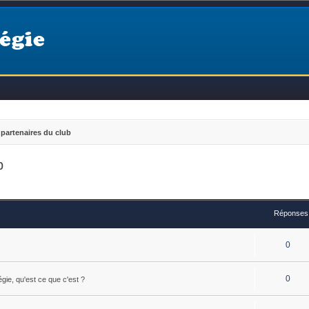
égie
partenaires du club
b
Réponses
0
0
égie, qu'est ce que c'est ?