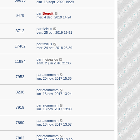
38835
dim. 13 sept. 2020 19:29
par
Benoit
9479
mer. 4 déc. 2019 14:24
par
tizizus
8712
ven. 25 oct. 2019 19:51
par
tizizus
17462
mer. 24 oct. 2018 23:39
par
moipasfou
11984
sam. 2 juin 2018 21:36
par
atommmm
7953
lun. 20 nov. 2017 15:36
par
atommmm
8238
lun. 13 nov. 2017 13:24
par
atommmm
7918
lun. 13 nov. 2017 13:09
par
atommmm
7890
lun. 13 nov. 2017 13:07
par
atommmm
7862
dim. 12 nov. 2017 12:19