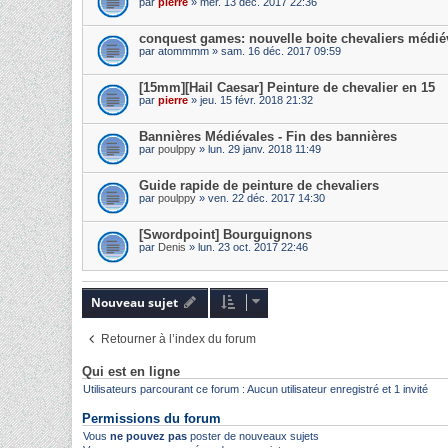
par
pierre
» mer. 13 déc. 2017 22:36
conquest games: nouvelle boite chevaliers médi
par
atommmm
» sam. 16 déc. 2017 09:59
[15mm][Hail Caesar] Peinture de chevalier en 15
par
pierre
» jeu. 15 févr. 2018 21:32
Bannières Médiévales - Fin des bannières
par
poulppy
» lun. 29 janv. 2018 11:49
Guide rapide de peinture de chevaliers
par
poulppy
» ven. 22 déc. 2017 14:30
[Swordpoint] Bourguignons
par
Denis
» lun. 23 oct. 2017 22:46
Nouveau sujet
Retourner à l’index du forum
Qui est en ligne
Utilisateurs parcourant ce forum : Aucun utilisateur enregistré et 1 invité
Permissions du forum
Vous
ne pouvez pas
poster de nouveaux sujets