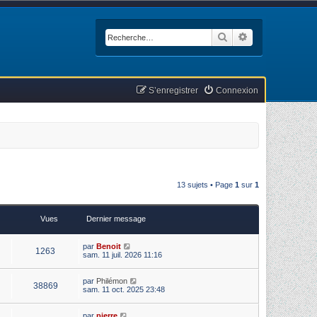
Rechercher
Recherche avan
S’enregistrer
Connexion
13 sujets • Page
1
sur
1
Vues
Dernier message
par
Benoit
1263
sam. 11 juil. 2026 11:16
par
Philémon
38869
sam. 11 oct. 2025 23:48
par
pierre