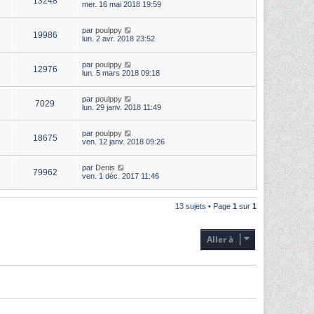
13248
mer. 16 mai 2018 19:59
par
poulppy
19986
lun. 2 avr. 2018 23:52
par
poulppy
12976
lun. 5 mars 2018 09:18
par
poulppy
7029
lun. 29 janv. 2018 11:49
par
poulppy
18675
ven. 12 janv. 2018 09:26
par
Denis
79962
ven. 1 déc. 2017 11:46
13 sujets • Page
1
sur
1
Aller à