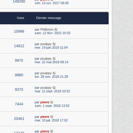
149290
ven. 13 oct. 2017 09:26
Vues
Dernier message
par
Philémon
10996
sam. 12 févr. 2022 10:32
par
poulppy
14812
mer. 19 juin 2019 11:04
par
poulppy
9970
mer. 22 mai 2019 08:14
par
poulppy
9980
lun. 26 nov. 2018 21:28
par
poulppy
9370
mar. 11 sept. 2018 10:52
par
pierre
7444
sam. 1 sept. 2018 13:52
par
pierre
20461
mar. 10 juil. 2018 17:02
par
pierre