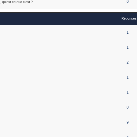
0
e, qu'est ce que c'est ?
Réponses
1
1
2
1
1
0
9