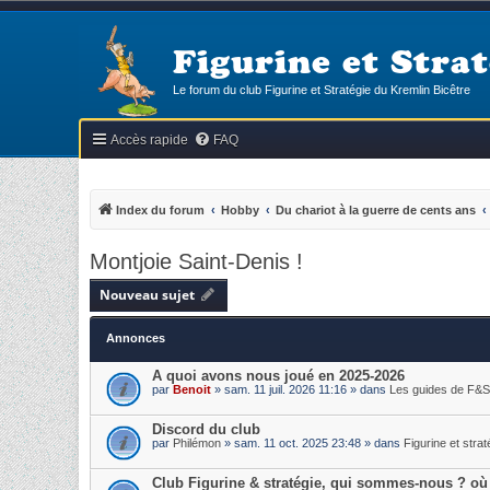
Figurine et Strat
Le forum du club Figurine et Stratégie du Kremlin Bicêtre
Accès rapide
FAQ
Index du forum
Hobby
Du chariot à la guerre de cents ans
Montjoie Saint-Denis !
Nouveau sujet
Annonces
A quoi avons nous joué en 2025-2026
par
Benoit
» sam. 11 juil. 2026 11:16 » dans
Les guides de F&S
Discord du club
par
Philémon
» sam. 11 oct. 2025 23:48 » dans
Figurine et strat
Club Figurine & stratégie, qui sommes-nous ? où