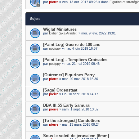
par
pierre
» ven. 13 oct. 2017 09:26 » dans
Figurine et stratégi
Sujets
Wiglaf Miniatures
par
Didier (aka Arindel)
» mer. 9 févr. 2022 19:01
[Paint Log] Guerre de 100 ans
par
poulppy
» mar. 4 juin 2019 16:57
[Paint Log] - Templiers Croisades
par
poulppy
» mar. 21 mai 2019 09:46
[Outremer] Figurines Perry
par
pierre
» mar. 20 nov. 2018 15:30
[Saga] Ordenstaat
par
pierre
» lun. 10 sept. 2018 14:17
DBA III.55 Early Samurai
par
pierre
» sam. 1 sept. 2018 13:52
[To the strongest] Condottiere
par
pierre
» mar. 13 mars 2018 09:24
Sous le soleil de jerusalem [6mm]