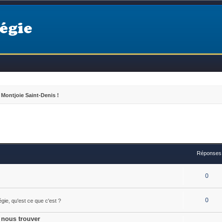
égie
Montjoie Saint-Denis !
Réponses
0
0
égie, qu'est ce que c'est ?
 nous trouver