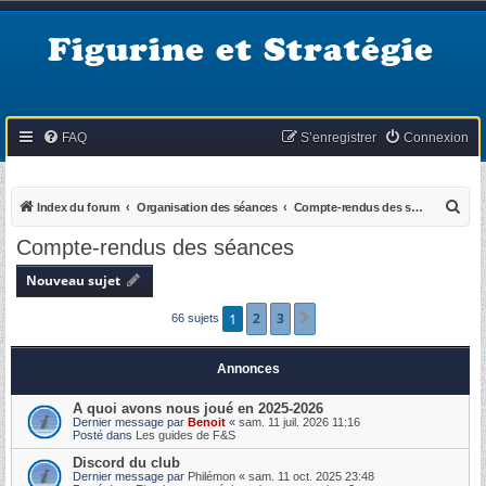
Figurine et Stratégie
FAQ
S’enregistrer
Connexion
R
Index du forum
Organisation des séances
Compte-rendus des séances
e
Compte-rendus des séances
c
Nouveau sujet
h
e
1
2
3
Suivante
66 sujets
r
c
Annonces
h
A quoi avons nous joué en 2025-2026
e
Dernier message par
Benoit
«
sam. 11 juil. 2026 11:16
Posté dans
Les guides de F&S
r
Discord du club
Dernier message par
Philémon
«
sam. 11 oct. 2025 23:48