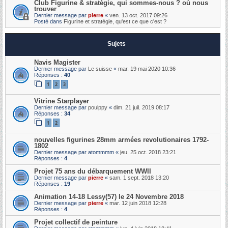
Club Figurine & stratégie, qui sommes-nous ? où nous
trouver
Dernier message par
pierre
«
ven. 13 oct. 2017 09:26
Posté dans
Figurine et stratégie, qu'est ce que c'est ?
Sujets
Navis Magister
Dernier message par
Le suisse
«
mar. 19 mai 2020 10:36
Réponses :
40
1
2
3
Vitrine Starplayer
Dernier message par
poulppy
«
dim. 21 juil. 2019 08:17
Réponses :
34
1
2
nouvelles figurines 28mm armées revolutionaires 1792-
1802
Dernier message par
atommmm
«
jeu. 25 oct. 2018 23:21
Réponses :
4
Projet 75 ans du débarquement WWII
Dernier message par
pierre
«
sam. 1 sept. 2018 13:20
Réponses :
19
Animation 14-18 Lessy(57) le 24 Novembre 2018
Dernier message par
pierre
«
mar. 12 juin 2018 12:28
Réponses :
4
Projet collectif de peinture