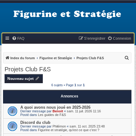
Figurine et Stratégie
FAQ
S’enregistrer
Connexion
R
Index du forum
Figurine et Stratégie
Projets Club F&S
e
Projets Club F&S
c
Nouveau sujet
h
6 sujets • Page
1
sur
1
e
r
Annonces
c
A quoi avons nous joué en 2025-2026
h
Dernier message par
Benoit
«
sam. 11 juil. 2026 11:16
Posté dans
Les guides de F&S
e
Discord du club
r
Dernier message par
Philémon
«
sam. 11 oct. 2025 23:48
Posté dans
Figurine et stratégie, qu'est ce que c'est ?