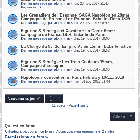
Dernier message par
atommmm
«
lun. 20 nov. 2017 21:45
Réponses :
7
Les Grenadiers de l'Essonne: SAGA Napoléon en 28mm,
Campagne de Prusse et de Pologne, Bataille d'Iéna 1805
Dernier message par
atommmm
«
lun. 20 nov. 2017 08:49
Figurine & Strategie et Xavathor: La Garde 6mm:
campagne de France 1914, Bataille de Paris
Dernier message par
atommmm
«
dim. 19 nov. 2017 19:05
La Charge du 93: 1er Empire V3 en 15mm: bataille fictive
Dernier message par
atommmm
«
dim. 19 nov. 2017 18:52
Figurine & Stratégie: Les Trois Couleurs 15mm,
Campagne d'Espagne
Dernier message par
atommmm
«
dim. 19 nov. 2017 18:36
Napoleonic convention in Paris February 10&11, 2018
Dernier message par
atommmm
«
mar. 14 nov. 2017 01:04
Nouveau sujet
11 sujets • Page
1
sur
1
Aller à
Qui est en ligne
Utilisateurs parcourant ce forum : Aucun utilisateur enregistré et 2 invités
Permissions du forum