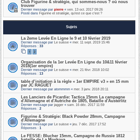
Club Figurine & stratégie, qui sommes-nous ? où nous
trouver
Dernier message par
pierre
«
ven. 13 oct. 2017 09:26
Posté dans
Figurine et stratégie, qu'est ce que c'est ?
Sujets
La 2eme Levée En Ligne le 9 et 10 février 2019
Dernier message par
Le suisse
«
mer. 11 sept. 2019 15:46
Réponses :
33
1
2
Organisation de la 1er Levée En Ligne du 10&11 février
2018(1er empire)
Dernier message par
Le suisse
«
mer. 21 févr. 2018 10:02
Réponses :
13
table d’initiation à la règle « 1er EMPIRE v3 » en 15 mm
par JC RAGUET
Dernier message par
atommmm
«
mer. 3 janv. 2018 20:11
Les Lanciers de Picardie: Tactica 15mm La campagne
d'Allemagne et d'Autriche de 1805, Bataille d'Austerlitz
Dernier message par
jagger
«
sam. 16 déc. 2017 11:59
Réponses :
2
Figurine & Stratégie: Black Powder 28mm, Campagne
d'Allemagne
Dernier message par
Le suisse
«
jeu. 7 déc. 2017 17:52
Réponses :
1
Le FESSE: Blucher 15mm, Campagne de Russie 1812
bataille de La Moskova