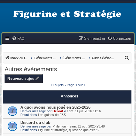
Figurine et Stratégie
FAQ
S’enregistrer
Connexion
R
Index du forum
Evénements du KB
Événements passés
Autres évènements
e
Autres évènements
c
Nouveau sujet
h
11 sujets • Page
1
sur
1
e
r
Annonces
c
A quoi avons nous joué en 2025-2026
h
Dernier message par
Benoit
«
sam. 11 juil. 2026 11:16
Posté dans
Les guides de F&S
e
Discord du club
r
Dernier message par
Philémon
«
sam. 11 oct. 2025 23:48
Posté dans
Figurine et stratégie, qu'est ce que c'est ?