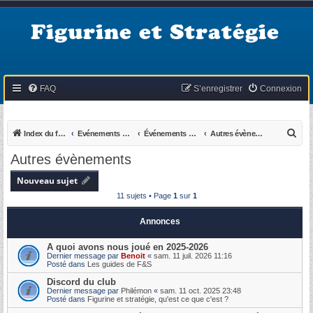
Figurine et Stratégie
FAQ
S’enregistrer
Connexion
R
Index du forum
Evénements du KB
Événements passés
Autres évènements
e
Autres évènements
c
Nouveau sujet
h
11 sujets • Page
1
sur
1
e
r
Annonces
c
A quoi avons nous joué en 2025-2026
h
Dernier message par
Benoit
«
sam. 11 juil. 2026 11:16
Posté dans
Les guides de F&S
e
Discord du club
r
Dernier message par
Philémon
«
sam. 11 oct. 2025 23:48
Posté dans
Figurine et stratégie, qu'est ce que c'est ?