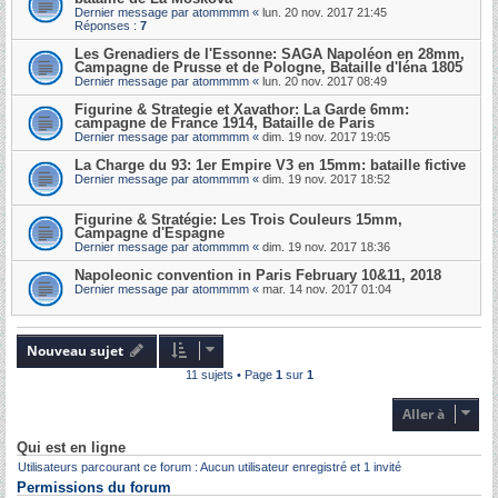
Dernier message par
atommmm
«
lun. 20 nov. 2017 21:45
Réponses :
7
Les Grenadiers de l'Essonne: SAGA Napoléon en 28mm,
Campagne de Prusse et de Pologne, Bataille d'Iéna 1805
Dernier message par
atommmm
«
lun. 20 nov. 2017 08:49
Figurine & Strategie et Xavathor: La Garde 6mm:
campagne de France 1914, Bataille de Paris
Dernier message par
atommmm
«
dim. 19 nov. 2017 19:05
La Charge du 93: 1er Empire V3 en 15mm: bataille fictive
Dernier message par
atommmm
«
dim. 19 nov. 2017 18:52
Figurine & Stratégie: Les Trois Couleurs 15mm,
Campagne d'Espagne
Dernier message par
atommmm
«
dim. 19 nov. 2017 18:36
Napoleonic convention in Paris February 10&11, 2018
Dernier message par
atommmm
«
mar. 14 nov. 2017 01:04
Nouveau sujet
11 sujets • Page
1
sur
1
Aller à
Qui est en ligne
Utilisateurs parcourant ce forum : Aucun utilisateur enregistré et 1 invité
Permissions du forum