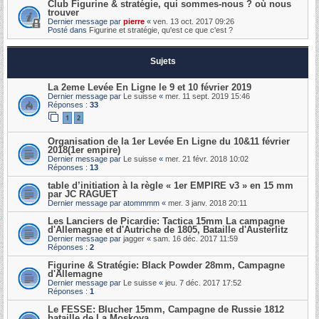
Club Figurine & stratégie, qui sommes-nous ? où nous
trouver
Dernier message par
pierre
«
ven. 13 oct. 2017 09:26
Posté dans
Figurine et stratégie, qu'est ce que c'est ?
Sujets
La 2eme Levée En Ligne le 9 et 10 février 2019
Dernier message par
Le suisse
«
mer. 11 sept. 2019 15:46
Réponses :
33
1
2
Organisation de la 1er Levée En Ligne du 10&11 février
2018(1er empire)
Dernier message par
Le suisse
«
mer. 21 févr. 2018 10:02
Réponses :
13
table d’initiation à la règle « 1er EMPIRE v3 » en 15 mm
par JC RAGUET
Dernier message par
atommmm
«
mer. 3 janv. 2018 20:11
Les Lanciers de Picardie: Tactica 15mm La campagne
d'Allemagne et d'Autriche de 1805, Bataille d'Austerlitz
Dernier message par
jagger
«
sam. 16 déc. 2017 11:59
Réponses :
2
Figurine & Stratégie: Black Powder 28mm, Campagne
d'Allemagne
Dernier message par
Le suisse
«
jeu. 7 déc. 2017 17:52
Réponses :
1
Le FESSE: Blucher 15mm, Campagne de Russie 1812
bataille de La Moskova