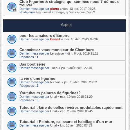
Club Figurine & stratégie, qui sommes-nous ? où nous
trouver
Dernier message par
pierre
«
ven. 13 oct. 2017 09:26
Posté dans
Figurine et stratégie, qu'est ce que c'est ?
Sujets
pour les amateurs d'Empire
Dernier message par
Benoit
«
mer. 18 déc. 2019 09:36
Connaissez vous monsieur de Chambure
Dernier message par
Le suisse
«
dim. 6 oct. 2019 21:11
Réponses :
1
Das boot série
Dernier message par
Tuco
«
jeu. 8 août 2019 22:40
la vie d'une figurine
Dernier message par
Nicolas
«
jeu. 13 déc. 2018 20:32
Réponses :
2
Youtubeurs peintres de figurines?
Dernier message par
Urial
«
mar. 19 juin 2018 21:29
Réponses :
5
Tutourial : faire de belles rivières modulables rapidement
Dernier message par
Urial
«
ven. 25 mai 2018 06:45
Tutourial : Peinture, salissure et habillage d’un mur
Dernier message par
Urial
«
lun. 16 avr. 2018 07:33