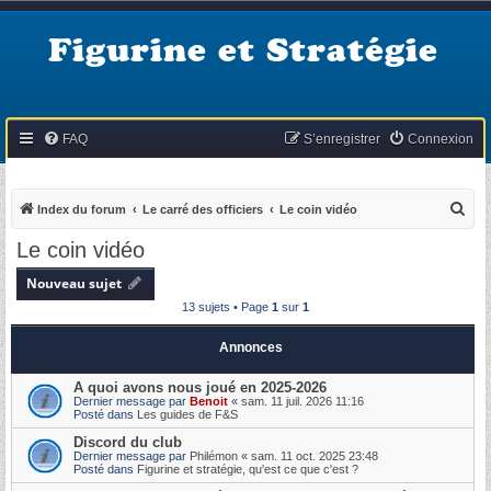
Figurine et Stratégie
FAQ
S’enregistrer
Connexion
R
Index du forum
Le carré des officiers
Le coin vidéo
e
Le coin vidéo
c
Nouveau sujet
h
13 sujets • Page
1
sur
1
e
r
Annonces
c
A quoi avons nous joué en 2025-2026
h
Dernier message par
Benoit
«
sam. 11 juil. 2026 11:16
Posté dans
Les guides de F&S
e
Discord du club
r
Dernier message par
Philémon
«
sam. 11 oct. 2025 23:48
Posté dans
Figurine et stratégie, qu'est ce que c'est ?