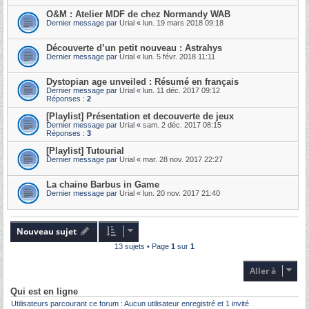
O&M : Atelier MDF de chez Normandy WAB
Dernier message par
Urial
«
lun. 19 mars 2018 09:18
Découverte d’un petit nouveau : Astrahys
Dernier message par
Urial
«
lun. 5 févr. 2018 11:11
Dystopian age unveiled : Résumé en français
Dernier message par
Urial
«
lun. 11 déc. 2017 09:12
Réponses :
2
[Playlist] Présentation et decouverte de jeux
Dernier message par
Urial
«
sam. 2 déc. 2017 08:15
Réponses :
3
[Playlist] Tutourial
Dernier message par
Urial
«
mar. 28 nov. 2017 22:27
La chaine Barbus in Game
Dernier message par
Urial
«
lun. 20 nov. 2017 21:40
Nouveau sujet
13 sujets • Page
1
sur
1
Aller à
Qui est en ligne
Utilisateurs parcourant ce forum : Aucun utilisateur enregistré et 1 invité