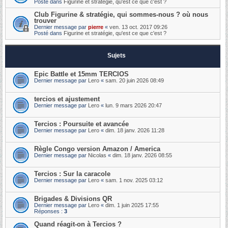
Posté dans
Figurine et stratégie, qu'est ce que c'est ?
Club Figurine & stratégie, qui sommes-nous ? où nous
trouver
Dernier message par
pierre
«
ven. 13 oct. 2017 09:26
Posté dans
Figurine et stratégie, qu'est ce que c'est ?
Sujets
Epic Battle et 15mm TERCIOS
Dernier message par
Lero
«
sam. 20 juin 2026 08:49
tercios et ajustement
Dernier message par
Lero
«
lun. 9 mars 2026 20:47
Tercios : Poursuite et avancée
Dernier message par
Lero
«
dim. 18 janv. 2026 11:28
Règle Congo version Amazon / America
Dernier message par
Nicolas
«
dim. 18 janv. 2026 08:55
Tercios : Sur la caracole
Dernier message par
Lero
«
sam. 1 nov. 2025 03:12
Brigades & Divisions QR
Dernier message par
Lero
«
dim. 1 juin 2025 17:55
Réponses :
3
Quand réagit-on à Tercios ?