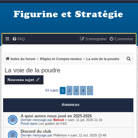
Figurine et Stratégie
FAQ
S’enregistrer
Connexion
R
Index du forum
Règles et Compte-rendus
La voie de la poudre
e
La voie de la poudre
c
Nouveau sujet
h
e
1
2
3
4
Suivante
93 sujets
r
c
Annonces
h
A quoi avons nous joué en 2025-2026
e
Dernier message par
Benoit
«
sam. 11 juil. 2026 11:16
Posté dans
Les guides de F&S
r
Discord du club
Dernier message par
Philémon
«
sam. 11 oct. 2025 23:48