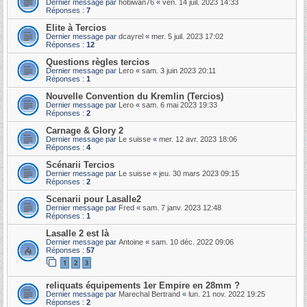
Dernier message par
hobiwan76
«
ven. 14 juil. 2023 14:33
Réponses :
7
Elite à Tercios
Dernier message par
dcayrel
«
mer. 5 juil. 2023 17:02
Réponses :
12
Questions règles tercios
Dernier message par
Lero
«
sam. 3 juin 2023 20:11
Réponses :
1
Nouvelle Convention du Kremlin (Tercios)
Dernier message par
Lero
«
sam. 6 mai 2023 19:33
Réponses :
2
Carnage & Glory 2
Dernier message par
Le suisse
«
mer. 12 avr. 2023 18:06
Réponses :
4
Scénarii Tercios
Dernier message par
Le suisse
«
jeu. 30 mars 2023 09:15
Réponses :
2
Scenarii pour Lasalle2
Dernier message par
Fred
«
sam. 7 janv. 2023 12:48
Réponses :
1
Lasalle 2 est là
Dernier message par
Antoine
«
sam. 10 déc. 2022 09:06
Réponses :
57
1
2
3
reliquats équipements 1er Empire en 28mm ?
Dernier message par
Marechal Bertrand
«
lun. 21 nov. 2022 19:25
Réponses :
2