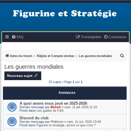
Figurine et Stratégie
FAQ
S’enregistrer
Connexion
R
Index du forum
Règles et Compte-rendus
Les guerres mondiales
e
Les guerres mondiales
c
Nouveau sujet
h
25 sujets • Page
1
sur
1
e
r
Annonces
c
A quoi avons nous joué en 2025-2026
h
Dernier message par
Benoit
«
sam. 11 juil. 2026 11:16
Posté dans
Les guides de F&S
e
Discord du club
r
Dernier message par
Philémon
«
sam. 11 oct. 2025 23:48
Posté dans
Figurine et stratégie, qu'est ce que c'est ?