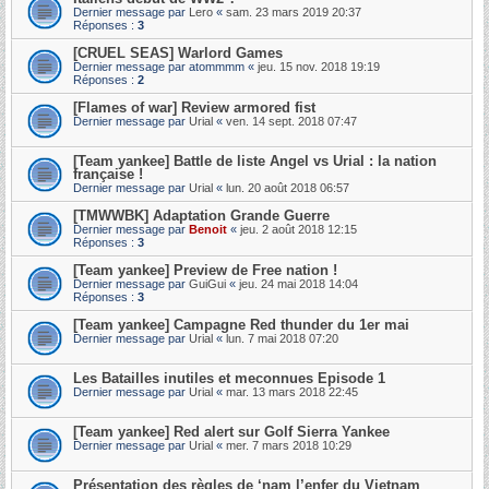
Dernier message par
Lero
«
sam. 23 mars 2019 20:37
Réponses :
3
[CRUEL SEAS] Warlord Games
Dernier message par
atommmm
«
jeu. 15 nov. 2018 19:19
Réponses :
2
[Flames of war] Review armored fist
Dernier message par
Urial
«
ven. 14 sept. 2018 07:47
[Team yankee] Battle de liste Angel vs Urial : la nation
française !
Dernier message par
Urial
«
lun. 20 août 2018 06:57
[TMWWBK] Adaptation Grande Guerre
Dernier message par
Benoit
«
jeu. 2 août 2018 12:15
Réponses :
3
[Team yankee] Preview de Free nation !
Dernier message par
GuiGui
«
jeu. 24 mai 2018 14:04
Réponses :
3
[Team yankee] Campagne Red thunder du 1er mai
Dernier message par
Urial
«
lun. 7 mai 2018 07:20
Les Batailles inutiles et meconnues Episode 1
Dernier message par
Urial
«
mar. 13 mars 2018 22:45
[Team yankee] Red alert sur Golf Sierra Yankee
Dernier message par
Urial
«
mer. 7 mars 2018 10:29
Présentation des règles de ‘nam l’enfer du Vietnam