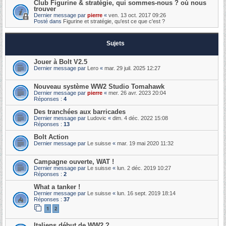
Club Figurine & stratégie, qui sommes-nous ? où nous
trouver
Dernier message par
pierre
«
ven. 13 oct. 2017 09:26
Posté dans
Figurine et stratégie, qu'est ce que c'est ?
Sujets
Jouer à Bolt V2.5
Dernier message par
Lero
«
mar. 29 juil. 2025 12:27
Nouveau système WW2 Studio Tomahawk
Dernier message par
pierre
«
mer. 26 avr. 2023 20:04
Réponses :
4
Des tranchées aux barricades
Dernier message par
Ludovic
«
dim. 4 déc. 2022 15:08
Réponses :
13
Bolt Action
Dernier message par
Le suisse
«
mar. 19 mai 2020 11:32
Campagne ouverte, WAT !
Dernier message par
Le suisse
«
lun. 2 déc. 2019 10:27
Réponses :
2
What a tanker !
Dernier message par
Le suisse
«
lun. 16 sept. 2019 18:14
Réponses :
37
1
2
Italiens début de WW2 ?