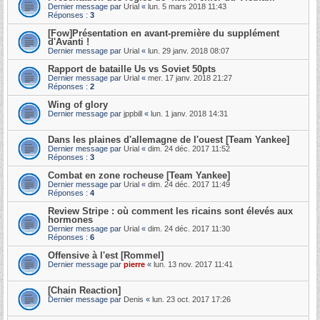
Dernier message par
Urial
«
lun. 5 mars 2018 11:43
Réponses :
3
[Fow]Présentation en avant-première du supplément
d'Avanti !
Dernier message par
Urial
«
lun. 29 janv. 2018 08:07
Rapport de bataille Us vs Soviet 50pts
Dernier message par
Urial
«
mer. 17 janv. 2018 21:27
Réponses :
2
Wing of glory
Dernier message par
jppbill
«
lun. 1 janv. 2018 14:31
Dans les plaines d'allemagne de l'ouest [Team Yankee]
Dernier message par
Urial
«
dim. 24 déc. 2017 11:52
Réponses :
3
Combat en zone rocheuse [Team Yankee]
Dernier message par
Urial
«
dim. 24 déc. 2017 11:49
Réponses :
4
Review Stripe : où comment les ricains sont élevés aux
hormones
Dernier message par
Urial
«
dim. 24 déc. 2017 11:30
Réponses :
6
Offensive à l'est [Rommel]
Dernier message par
pierre
«
lun. 13 nov. 2017 11:41
[Chain Reaction]
Dernier message par
Denis
«
lun. 23 oct. 2017 17:26