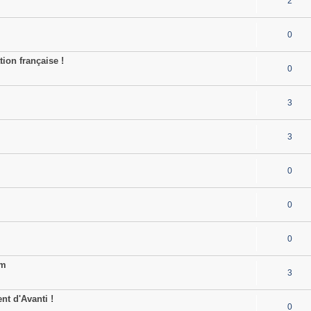
2
0
tion française !
0
3
3
0
0
0
am
3
t d'Avanti !
0