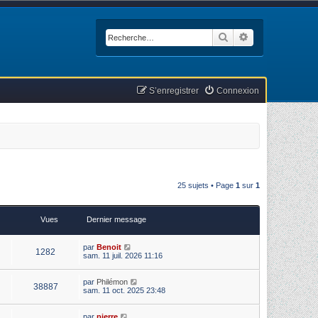
Rechercher
Recherche avan
S’enregistrer
Connexion
25 sujets • Page
1
sur
1
Vues
Dernier message
par
Benoit
1282
sam. 11 juil. 2026 11:16
par
Philémon
38887
sam. 11 oct. 2025 23:48
par
pierre