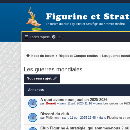
Figurine et Strat
Le forum du club Figurine et Stratégie du Kremlin Bicêtre
Accès rapide
FAQ
Index du forum
Règles et Compte-rendus
Les guerres mond
Les guerres mondiales
Nouveau sujet
Annonces
A quoi avons nous joué en 2025-2026
par
Benoit
» sam. 11 juil. 2026 11:16 » dans
Les guides de F&S
Discord du club
par
Philémon
» sam. 11 oct. 2025 23:48 » dans
Figurine et strat
Club Figurine & stratégie, qui sommes-nous ? où