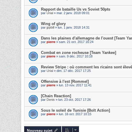
Rapport de bataille Us vs Soviet 50pts
par
Urial
» mar. 2 janv. 2018 09:01
Wing of glory
par
jppbill
» lun. 1 janv. 2018 14:31
Dans les plaines d'allemagne de l'ouest [Team Ya
par
pierre
» sam. 21 oct. 2017 16:24
Combat en zone rocheuse [Team Yankee]
par
pierre
» sam. 9 déc. 2017 10:18
Review Stripe : où comment les ricains sont éle
par
Urial
» dim. 17 déc. 2017 17:25
Offensive à l'est [Rommel]
par
pierre
» lun. 13 nov. 2017 11:41
[Chain Reaction]
par
Denis
» lun. 23 oct. 2017 17:26
Sous le soleil de Tunisie [Bolt Action]
par
pierre
» lun. 16 oct. 2017 10:15
Nouveau sujet