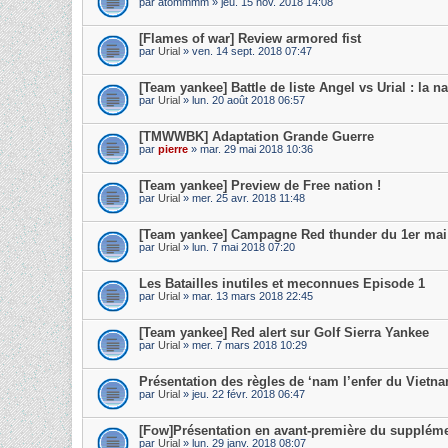
par
atommmm
» jeu. 15 nov. 2018 14:08
[Flames of war] Review armored fist
par
Urial
» ven. 14 sept. 2018 07:47
[Team yankee] Battle de liste Angel vs Urial : la na
par
Urial
» lun. 20 août 2018 06:57
[TMWWBK] Adaptation Grande Guerre
par
pierre
» mar. 29 mai 2018 10:36
[Team yankee] Preview de Free nation !
par
Urial
» mer. 25 avr. 2018 11:48
[Team yankee] Campagne Red thunder du 1er mai
par
Urial
» lun. 7 mai 2018 07:20
Les Batailles inutiles et meconnues Episode 1
par
Urial
» mar. 13 mars 2018 22:45
[Team yankee] Red alert sur Golf Sierra Yankee
par
Urial
» mer. 7 mars 2018 10:29
Présentation des règles de ‘nam l’enfer du Vietn
par
Urial
» jeu. 22 févr. 2018 06:47
[Fow]Présentation en avant-première du supplémen
par
Urial
» lun. 29 janv. 2018 08:07