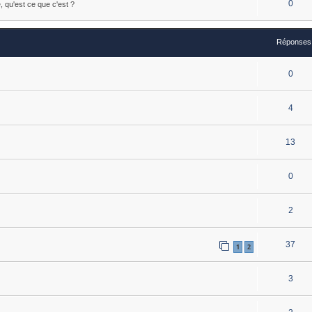
0
e, qu'est ce que c'est ?
Réponses
0
4
13
0
2
37
1
2
3