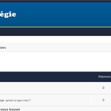
égie
iales
Réponses
0
0
égie, qu'est ce que c'est ?
 nous trouver