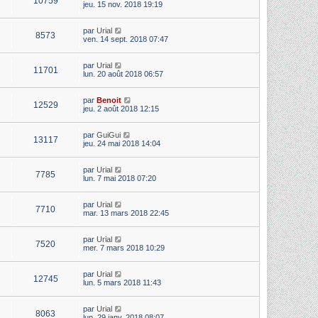
10759
jeu. 15 nov. 2018 19:19
par
Urial
8573
ven. 14 sept. 2018 07:47
par
Urial
11701
lun. 20 août 2018 06:57
par
Benoit
12529
jeu. 2 août 2018 12:15
par
GuiGui
13117
jeu. 24 mai 2018 14:04
par
Urial
7785
lun. 7 mai 2018 07:20
par
Urial
7710
mar. 13 mars 2018 22:45
par
Urial
7520
mer. 7 mars 2018 10:29
par
Urial
12745
lun. 5 mars 2018 11:43
par
Urial
8063
lun. 29 janv. 2018 08:07