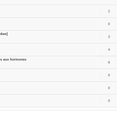
2
0
nkee]
3
4
vés aux hormones
6
0
0
0