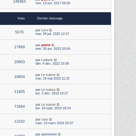
149363
ven. 13 oct. 2017 09:26
Vues
Dernier message
par
Lero
5076
mar. 29 juil. 2025 12:27
par
pierre
17869
mer. 26 avr. 2023 20:04
par
Ludovic
20603
dim. 4 déc. 2022 15:08
par
Le suisse
10854
mar. 19 mai 2020 11:32
par
Le suisse
11605
lun. 2 déc. 2019 10:27
par
Le suisse
71664
lun. 16 sept. 2019 18:14
par
Lero
13332
sam. 23 mars 2019 20:37
par
atommmm