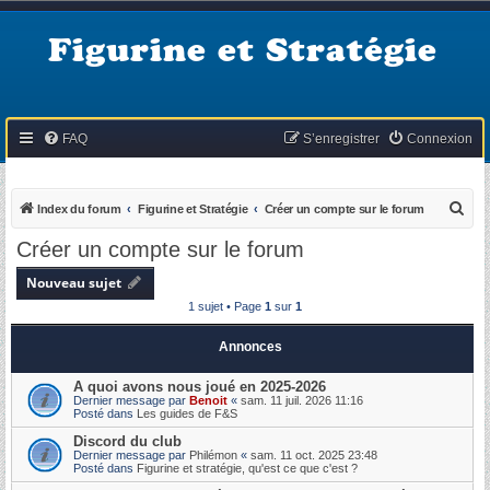
Figurine et Stratégie
FAQ
S’enregistrer
Connexion
R
Index du forum
Figurine et Stratégie
Créer un compte sur le forum
e
Créer un compte sur le forum
c
Nouveau sujet
h
1 sujet • Page
1
sur
1
e
r
Annonces
c
A quoi avons nous joué en 2025-2026
h
Dernier message par
Benoit
«
sam. 11 juil. 2026 11:16
Posté dans
Les guides de F&S
e
Discord du club
r
Dernier message par
Philémon
«
sam. 11 oct. 2025 23:48
Posté dans
Figurine et stratégie, qu'est ce que c'est ?