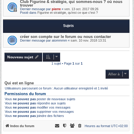
Club Figurine & stratégie, qui sommes-nous ? où nous
trouver
Dernier message par
pierre
«
ven. 13 oct. 2017 09:26
Posté dans
Figurine et stratégie, qu'est ce que c'est ?
Sujets
créer son compte sur le forum ou nous contacter
Dernier message par
atommmm
«
sam. 10 nov. 2018 13:31
Nouveau sujet
1 sujet • Page
1
sur
1
Aller à
Qui est en ligne
Utilisateurs parcourant ce forum : Aucun utilisateur enregistré et 1 invité
Permissions du forum
Vous
ne pouvez pas
poster de nouveaux sujets
Vous
ne pouvez pas
répondre aux sujets
Vous
ne pouvez pas
modifier vos messages
Vous
ne pouvez pas
supprimer vos messages
Vous
ne pouvez pas
joindre des fichiers
Index du forum
Heures au format
UTC+02:00