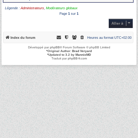
Légende :
Administrateurs
,
Modérateurs globaux
Page
1
sur
1
Aller à
Index du forum
Heures au format
UTC+02:00
Développé par
phpBB
® Forum Software © phpBB Limited
*
Original Author:
Brad Veryard
*
Updated to 3.2 by
MannixMD
Traduit par
phpBB-fr.com