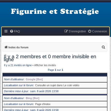
Figurine et Stratégie
FAQ
S’enregistrer
Connexion
R
Index du forum
e
Il y a 2 membres et 0 membre invisible en
ligne
c
h
Il y a 21 invités en ligne •
Afficher les invités
Page
1
sur
1
e
r
Nom d’utilisateur
Google [Bot]
c
Localisation sur le forum
Consulte un sujet dans Le coin vidéo
h
Dernière mise à jour
sam. 8 août 2026 13:58
e
Nom d’utilisateur
Bing [Bot]
r
Localisation sur le forum
Page d’index
Dernière mise à jour
sam. 8 août 2026 13:58