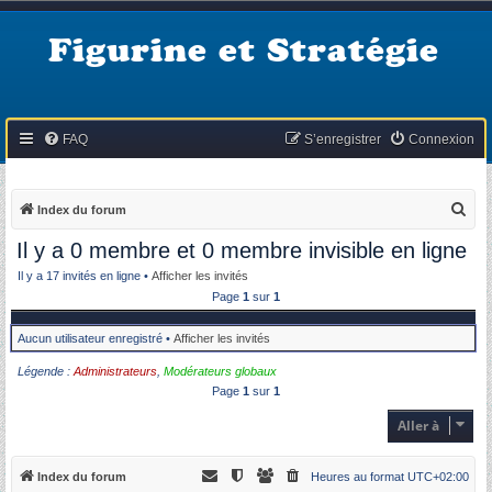
Figurine et Stratégie
FAQ
S’enregistrer
Connexion
R
Index du forum
e
Il y a 0 membre et 0 membre invisible en ligne
c
Il y a 17 invités en ligne •
Afficher les invités
h
Page
1
sur
1
e
Aucun utilisateur enregistré •
Afficher les invités
r
c
Légende :
Administrateurs
,
Modérateurs globaux
Page
1
sur
1
h
e
Aller à
r
Index du forum
Heures au format
UTC+02:00