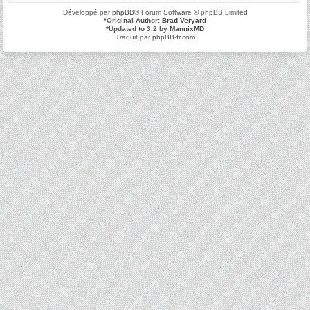
Développé par
phpBB
® Forum Software © phpBB Limited
*
Original Author:
Brad Veryard
*
Updated to 3.2 by
MannixMD
Traduit par
phpBB-fr.com