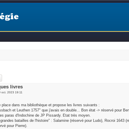
égie
ercher
Recherche avancée
ues livres
0 oct. 2023 19:11
 place dans ma bibliothèque et propose les livres suivants :
sbach et Leuthen 1757" que j'avais en double... Bon état -> réservé pour Ben
les paras d'Indochine de JP Pissardy. Etat très moyen.
 grandes batailles de l'histoire" : Salamine (réservé pour Ludo), Rocroi 1643 
rvé pour Pierre).