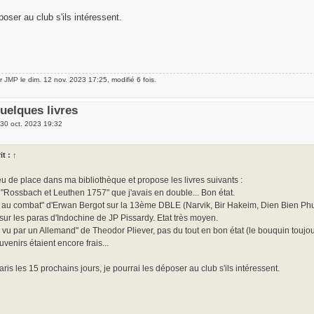
poser au club s'ils intéressent.
ar
JMP
le dim. 12 nov. 2023 17:25, modifié 6 fois.
uelques livres
 30 oct. 2023 19:32
it :
↑
eu de place dans ma bibliothèque et propose les livres suivants :
"Rossbach et Leuthen 1757" que j'avais en double... Bon état.
 au combat" d'Erwan Bergot sur la 13ème DBLE (Narvik, Bir Hakeim, Dien Bien Phu)
sur les paras d'Indochine de JP Pissardy. Etat très moyen.
d vu par un Allemand" de Theodor Pliever, pas du tout en bon état (le bouquin toujou
venirs étaient encore frais...
ris les 15 prochains jours, je pourrai les déposer au club s'ils intéressent.