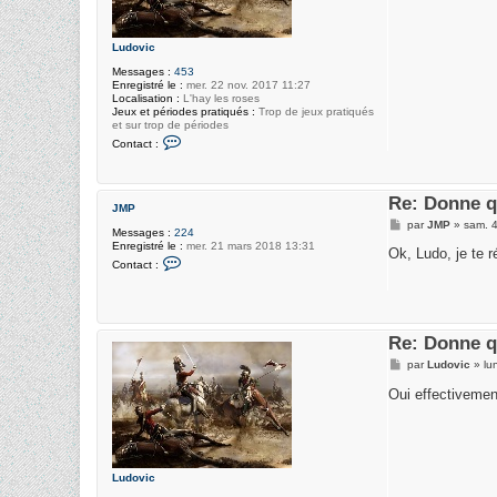
e
Ludovic
Messages :
453
Enregistré le :
mer. 22 nov. 2017 11:27
Localisation :
L'hay les roses
Jeux et périodes pratiqués :
Trop de jeux pratiqués
et sur trop de périodes
C
Contact :
o
n
t
a
Re: Donne q
c
JMP
t
M
par
JMP
»
sam. 4
e
Messages :
224
e
r
Enregistré le :
mer. 21 mars 2018 13:31
s
Ok, Ludo, je te r
L
C
s
Contact :
u
o
a
d
n
g
o
t
e
v
a
i
c
c
t
Re: Donne q
e
M
r
par
Ludovic
»
lu
e
J
s
M
Oui effectiveme
s
P
a
g
e
Ludovic