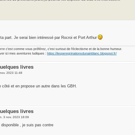
a part. Je serai bien intéressé par Rocroi et Port Arthur
erre c'est comme vous préférez, c'est surtout de l'éclectisme et de la bonne humeur.
ver ici mes aventures ludiques :
https://lesperegrinationsdunainblanc.blogspot.fr/
uelques livres
 nov. 2023 11:48
e côté et en propose un autre dans les GBH.
uelques livres
n. 3 nov. 2023 18:09
s disponible , je suis pas contre