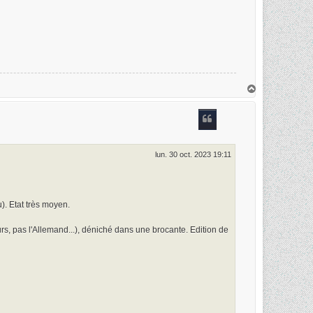
H
a
u
t
lun. 30 oct. 2023 19:11
. Etat très moyen.
rs, pas l'Allemand...), déniché dans une brocante. Edition de