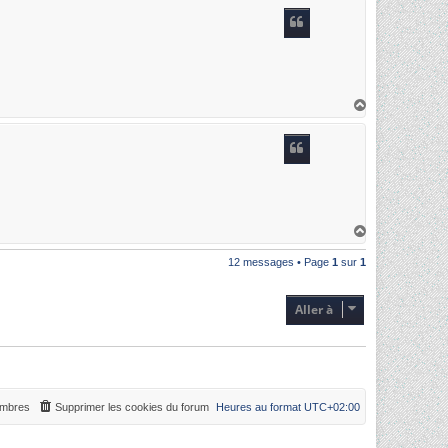
u
t
H
a
u
t
H
a
u
12 messages • Page
1
sur
1
t
Aller à
mbres
Supprimer les cookies du forum
Heures au format
UTC+02:00