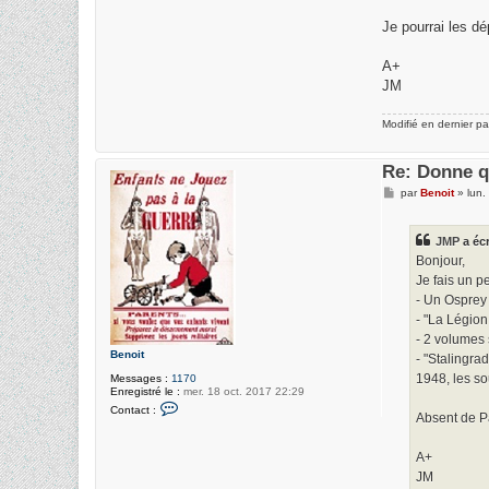
J
M
Je pourrai les dé
P
A+
JM
Modifié en dernier p
Re: Donne q
M
par
Benoit
»
lun.
e
s
s
JMP
a écr
a
g
Bonjour,
e
Je fais un p
- Un Osprey 
- "La Légion
- 2 volumes 
Benoit
- "Stalingra
1948, les sou
Messages :
1170
Enregistré le :
mer. 18 oct. 2017 22:29
C
Contact :
o
Absent de Pa
n
t
a
A+
c
JM
t