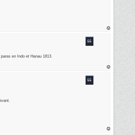
H
a
u
t
s paras en Indo et Hanau 1813.
H
a
u
t
ivant.
H
a