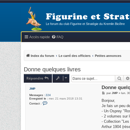
Figurine et Strat
Le forum du club Figurine et Stratégie du Kremlin Bicêtre
Accès rapide
FAQ
Index du forum
Le carré des officiers
Petites annonces
Donne quelques livres
Répondre
Rech
Donne quelq
JMP
M
par
JMP
»
lun. 3
Messages :
224
e
Enregistré le :
mer. 21 mars 2018 13:31
s
Bonjour,
C
s
Contact :
o
Je fais un peu de
a
n
g
- Un Osprey "Ros
t
e
a
- 2 volumes sur 
c
- Collection "Les
t
e
Arthur 1904 (rése
r