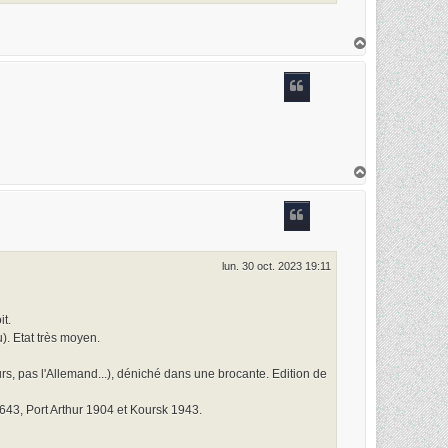
H
a
u
t
H
a
u
t
lun. 30 oct. 2023 19:11
t.
. Etat très moyen.
rs, pas l'Allemand...), déniché dans une brocante. Edition de
 1643, Port Arthur 1904 et Koursk 1943.