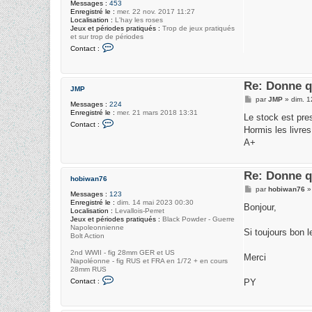
Messages :
453
Enregistré le :
mer. 22 nov. 2017 11:27
Localisation :
L'hay les roses
Jeux et périodes pratiqués :
Trop de jeux pratiqués
et sur trop de périodes
C
Contact :
o
n
t
a
Re: Donne q
c
JMP
t
M
par
JMP
»
dim. 1
e
Messages :
224
e
r
Enregistré le :
mer. 21 mars 2018 13:31
s
Le stock est pres
L
C
s
Contact :
u
o
Hormis les livre
a
d
n
g
A+
o
t
e
v
a
i
c
c
t
Re: Donne q
hobiwan76
e
r
M
par
hobiwan76
Messages :
123
J
e
Enregistré le :
dim. 14 mai 2023 00:30
M
s
Bonjour,
Localisation :
Levallois-Perret
P
s
Jeux et périodes pratiqués :
Black Powder - Guerre
a
Napoleonnienne
g
Si toujours bon l
Bolt Action
e
2nd WWII - fig 28mm GER et US
Merci
Napoléonne - fig RUS et FRA en 1/72 + en cours
28mm RUS
C
Contact :
PY
o
n
t
a