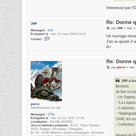
e
r
Interressé par l
B
e
n
o
Re: Donne q
JMP
i
t
M
par
JMP
»
mer. 1
Messages :
224
e
Enregistré le :
mer. 21 mars 2018 13:31
s
Un ouvrage réser
C
s
Contact :
o
J'en ai ajouté 4 a
a
n
g
A+
t
e
a
c
t
Re: Donne q
e
r
M
par
pierre
»
mer.
J
e
M
s
P
s
JMP
a écr
a
g
Bonjour,
e
Je fais un p
- Un Osprey 
- "La Légion
pierre
Administrateur du site
- 2 volumes 
- "Stalingra
Messages :
1751
Enregistré le :
mer. 11 oct. 2017 17:54
1948, les sou
Localisation :
Gentilly (94250)
- Collection
Jeux et périodes pratiqués :
En 6 : Team Yankee,
1870, Antique, Sécession, Croisades
En 15 : ACW, Western, Guerre d'Espagne, Seconde
Absent de Pa