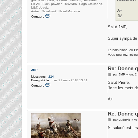
guerre mondiale, XVIème, Vietnam, Samouraï
En 28 : Black powder, TMWWBK, Saga Croisades,
M&T, Jugula
A+
Autre : Naval ww2, Naval Moderne
C
JM
Contact :
o
n
t
Salut JMP,
a
c
t
Super sympa de t
e
r
p
Le nain blanc, ou Pi
i
Vous pourrez retrou
e
r
r
e
Re: Donne q
JMP
M
par
JMP
»
jeu. 2
Messages :
224
e
Enregistré le :
mer. 21 mars 2018 13:31
s
Salut Pierre,
C
s
Contact :
o
Je te les mets d
a
n
g
t
e
a
A+
c
t
e
Re: Donne q
r
J
M
par
Ludovic
»
ve
M
e
P
s
Si salarié est tjr
s
a
g