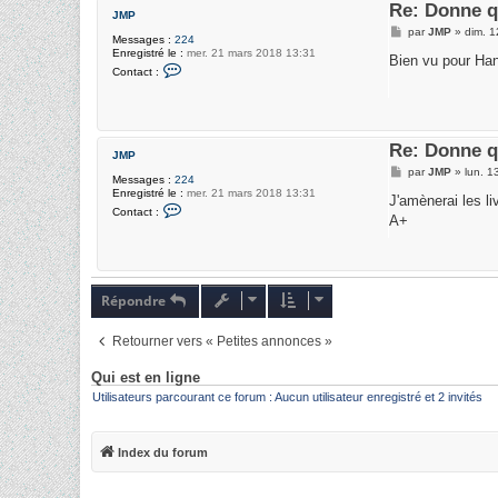
Re: Donne q
c
JMP
t
M
par
JMP
»
dim. 1
e
Messages :
224
e
r
Enregistré le :
mer. 21 mars 2018 13:31
s
Bien vu pour Han
h
C
s
Contact :
o
o
a
b
n
g
i
t
e
w
a
a
c
n
t
Re: Donne q
JMP
7
e
6
M
r
par
JMP
»
lun. 1
Messages :
224
e
J
Enregistré le :
mer. 21 mars 2018 13:31
s
M
J'amènerai les li
C
s
Contact :
P
o
A+
a
n
g
t
e
a
c
t
Répondre
e
r
J
M
Retourner vers « Petites annonces »
P
Qui est en ligne
Utilisateurs parcourant ce forum : Aucun utilisateur enregistré et 2 invités
Index du forum