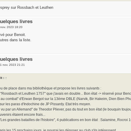
'Osprey sur Rossbach et Leuthen
uelques livres
 nov. 2023 18:20
vé pour Benoit.
utres dans la liste.
uelques livres
 1 nov. 2023 21:21
it :
↑
eu de place dans ma bibliothèque et propose les livres suivants :
"Rossbach et Leuthen 1757" que j'avais en double... Bon état -> réservé pour Benoi
 au combat" d'Erwan Bergot sur la 13ème DBLE (Narvik, Bir Hakeim, Dien Bien Phu)
sur les paras d'Indochine de JP Pissardy. Etat très moyen.
d vu par un Allemand" de Theodor Pliever, pas du tout en bon état (le bouquin toujou
venirs étaient encore frais...
 "Les grandes batailles de l'histoire", 4 publications en bon état : Salamine, Rocroi
ris les 15 prochains jours, je pourrai les déposer au club s'ils intéressent.