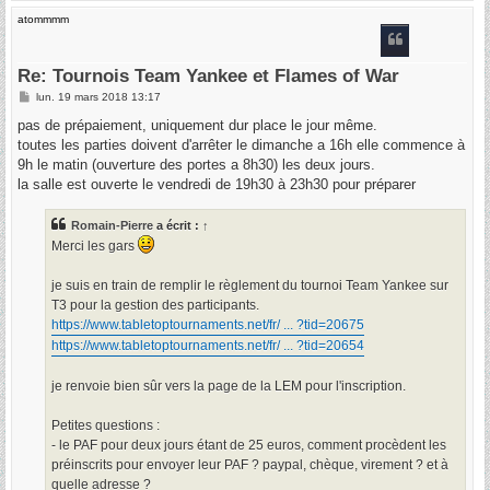
u
atommmm
t
Re: Tournois Team Yankee et Flames of War
M
lun. 19 mars 2018 13:17
e
s
pas de prépaiement, uniquement dur place le jour même.
s
toutes les parties doivent d'arrêter le dimanche a 16h elle commence à
a
g
9h le matin (ouverture des portes a 8h30) les deux jours.
e
la salle est ouverte le vendredi de 19h30 à 23h30 pour préparer
Romain-Pierre
a écrit :
↑
Merci les gars
je suis en train de remplir le règlement du tournoi Team Yankee sur
T3 pour la gestion des participants.
https://www.tabletoptournaments.net/fr/ ... ?tid=20675
https://www.tabletoptournaments.net/fr/ ... ?tid=20654
je renvoie bien sûr vers la page de la LEM pour l'inscription.
Petites questions :
- le PAF pour deux jours étant de 25 euros, comment procèdent les
préinscrits pour envoyer leur PAF ? paypal, chèque, virement ? et à
quelle adresse ?