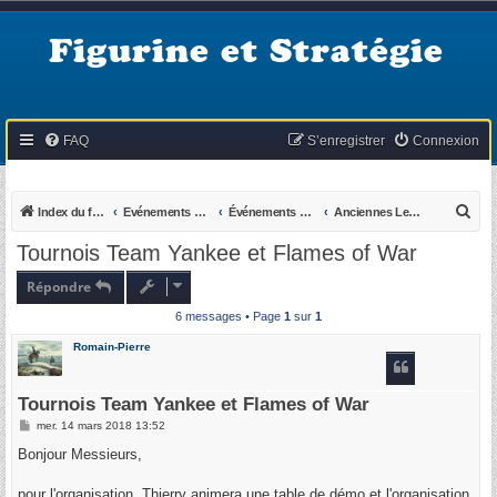
Figurine et Stratégie
FAQ
S’enregistrer
Connexion
R
Index du forum
Evénements du KB
Événements passés
Anciennes Levée En Masse du KB
e
Tournois Team Yankee et Flames of War
c
Répondre
h
6 messages • Page
1
sur
1
e
r
Romain-Pierre
c
h
Tournois Team Yankee et Flames of War
e
M
mer. 14 mars 2018 13:52
e
r
s
Bonjour Messieurs,
s
a
g
pour l'organisation, Thierry animera une table de démo et l'organisation