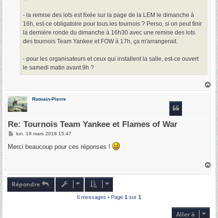
- la remise des lots est fixée sur la page de la LEM le dimanche à
16h, est-ce obligatoire pour tous les tournois ? Perso, si on peut finir
la dernière ronde du dimanche à 16h30 avec une remise des lots
des tournois Team Yankee et FOW à 17h, ça m'arrangerait.
- pour les organisateurs et ceux qui installent la salle, est-ce ouvert
le samedi matin avant 9h ?
H
a
u
Romain-Pierre
t
Re: Tournois Team Yankee et Flames of War
M
lun. 19 mars 2018 15:47
e
s
Merci beaucoup pour ces réponses !
s
a
g
H
e
a
u
t
Répondre
6 messages • Page
1
sur
1
Aller à