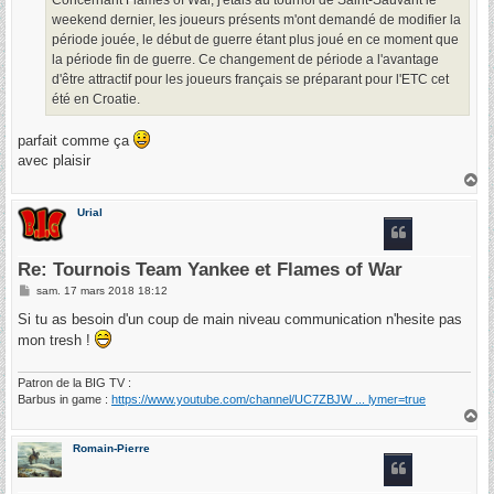
Concernant Flames of War, j'étais au tournoi de Saint-Sauvant le
weekend dernier, les joueurs présents m'ont demandé de modifier la
période jouée, le début de guerre étant plus joué en ce moment que
la période fin de guerre. Ce changement de période a l'avantage
d'être attractif pour les joueurs français se préparant pour l'ETC cet
été en Croatie.
parfait comme ça
avec plaisir
H
a
u
Urial
t
Re: Tournois Team Yankee et Flames of War
M
sam. 17 mars 2018 18:12
e
s
Si tu as besoin d'un coup de main niveau communication n'hesite pas
s
mon tresh !
a
g
e
Patron de la BIG TV :
Barbus in game :
https://www.youtube.com/channel/UC7ZBJW ... lymer=true
H
a
u
Romain-Pierre
t