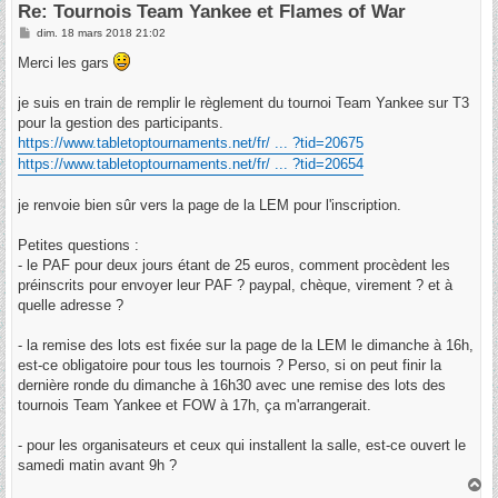
Re: Tournois Team Yankee et Flames of War
M
dim. 18 mars 2018 21:02
e
s
Merci les gars
s
a
g
je suis en train de remplir le règlement du tournoi Team Yankee sur T3
e
pour la gestion des participants.
https://www.tabletoptournaments.net/fr/ ... ?tid=20675
https://www.tabletoptournaments.net/fr/ ... ?tid=20654
je renvoie bien sûr vers la page de la LEM pour l'inscription.
Petites questions :
- le PAF pour deux jours étant de 25 euros, comment procèdent les
préinscrits pour envoyer leur PAF ? paypal, chèque, virement ? et à
quelle adresse ?
- la remise des lots est fixée sur la page de la LEM le dimanche à 16h,
est-ce obligatoire pour tous les tournois ? Perso, si on peut finir la
dernière ronde du dimanche à 16h30 avec une remise des lots des
tournois Team Yankee et FOW à 17h, ça m'arrangerait.
- pour les organisateurs et ceux qui installent la salle, est-ce ouvert le
samedi matin avant 9h ?
H
a