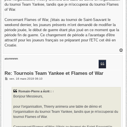
e
du tournoi Team Yankee, tandis que je m'occuperai du tournoi Flames
of War.
Concernant Flames of War, j'étais au tournoi de Saint-Sauvant le
weekend dernier, les joueurs présents m'ont demandé de modifier la
période jouée, le début de guerre étant plus joué en ce moment que la
période fin de guerre. Ce changement de période a l'avantage d'être
attractif pour les joueurs français se préparant pour l'ETC cet été en
Croatie.
H
a
u
atommmm
t
Re: Tournois Team Yankee et Flames of War
M
ven. 16 mars 2018 08:10
e
s
s
Romain-Pierre
a écrit :
↑
a
g
Bonjour Messieurs,
e
pour l'organisation, Thierry animera une table de démo et
l'organisation du tournoi Team Yankee, tandis que je m'occuperai du
tournoi Flames of War.