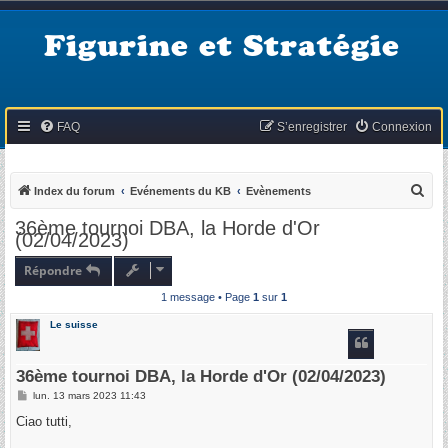
Figurine et Stratégie
FAQ
S’enregistrer
Connexion
R
Index du forum
Evénements du KB
Evènements
e
36ème tournoi DBA, la Horde d'Or
(02/04/2023)
c
h
Répondre
e
1 message • Page
1
sur
1
r
Le suisse
c
h
36ème tournoi DBA, la Horde d'Or (02/04/2023)
e
M
lun. 13 mars 2023 11:43
r
e
s
Ciao tutti,
s
a