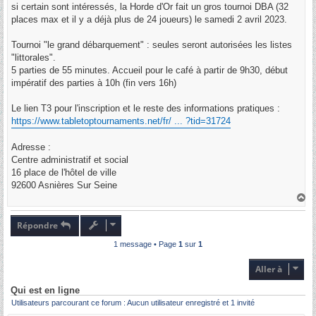
g
si certain sont intéressés, la Horde d'Or fait un gros tournoi DBA (32
e
places max et il y a déjà plus de 24 joueurs) le samedi 2 avril 2023.
Tournoi "le grand débarquement" : seules seront autorisées les listes
"littorales".
5 parties de 55 minutes. Accueil pour le café à partir de 9h30, début
impératif des parties à 10h (fin vers 16h)
Le lien T3 pour l'inscription et le reste des informations pratiques :
https://www.tabletoptournaments.net/fr/ ... ?tid=31724
Adresse :
Centre administratif et social
16 place de l'hôtel de ville
92600 Asnières Sur Seine
H
a
u
t
Répondre
1 message • Page
1
sur
1
Aller à
Qui est en ligne
Utilisateurs parcourant ce forum : Aucun utilisateur enregistré et 1 invité