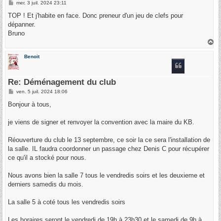
M
mer. 3 juil. 2024 23:11
e
s
TOP ! Et j'habite en face. Donc preneur d'un jeu de clefs pour
s
dépanner.
a
g
Bruno
e
H
a
u
Benoit
t
Re: Déménagement du club
M
ven. 5 juil. 2024 18:06
e
s
Bonjour à tous,
s
a
g
je viens de signer et renvoyer la convention avec la maire du KB.
e
Réouverture du club le 13 septembre, ce soir la ce sera l'installation de
la salle. IL faudra coordonner un passage chez Denis C pour récupérer
ce qu'il a stocké pour nous.
Nous avons bien la salle 7 tous le vendredis soirs et les deuxieme et
derniers samedis du mois.
La salle 5 à coté tous les vendredis soirs
Les horaires seront le vendredi de 19h à 23h30 et le samedi de 9h à