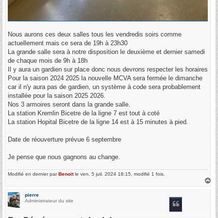
Nous aurons ces deux salles tous les vendredis soirs comme
actuellement mais ce sera de 19h à 23h30
La grande salle sera à notre disposition le deuxième et dernier samedi
de chaque mois de 9h à 18h
Il y aura un gardien sur place donc nous devrons respecter les horaires
Pour la saison 2024 2025 la nouvelle MCVA sera fermée le dimanche
car il n'y aura pas de gardien, un système à code sera probablement
installée pour la saison 2025 2026.
Nos 3 armoires seront dans la grande salle.
La station Kremlin Bicetre de la ligne 7 est tout à coté
La station Hopital Bicetre de la ligne 14 est à 15 minutes à pied.
Date de réouverture prévue 6 septembre
Je pense que nous gagnons au change.
Modifié en dernier par
Benoit
le ven. 5 juil. 2024 18:15, modifié 1 fois.
H
a
u
pierre
t
Administrateur du site