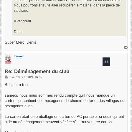
Nous pourrons ensuite aller récupérer le matériel dans la pièce de
stockage.
A vendredi
Denis
Super Merci Denis
H
a
u
Benoit
t
Re: Déménagement du club
M
dim. 13 oct. 2024 16:59
e
s
Bonjour à tous,
s
a
g
samedi, nous nous sommes rendu compte qu'il nous manque un
e
carton qui contient des hexagones de chemin de fer et des villages sur
hexagones aussi.
Le carton était un emballage en carton de PC portable, si ceux qui ont
aidé au déménagement peuvent vérifier s'ils trouvent ce carton