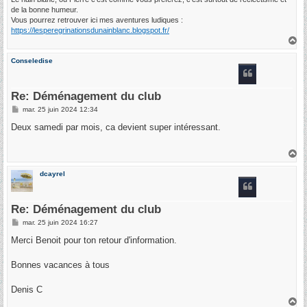
de la bonne humeur.
Vous pourrez retrouver ici mes aventures ludiques :
https://lesperegrinationsdunainblanc.blogspot.fr/
H
a
u
Conseledise
t
Re: Déménagement du club
M
mar. 25 juin 2024 12:34
e
s
Deux samedi par mois, ca devient super intéressant.
s
a
g
H
e
a
u
dcayrel
t
Re: Déménagement du club
M
mar. 25 juin 2024 16:27
e
s
Merci Benoit pour ton retour d'information.
s
a
g
Bonnes vacances à tous
e
Denis C
H