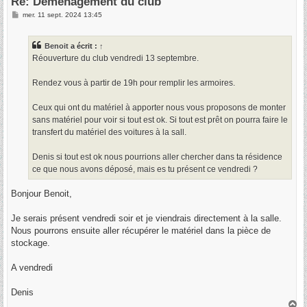
Re: Déménagement du club
M
mer. 11 sept. 2024 13:45
e
s
s
Benoit
a écrit :
↑
a
g
Réouverture du club vendredi 13 septembre.
e
Rendez vous à partir de 19h pour remplir les armoires.
Ceux qui ont du matériel à apporter nous vous proposons de monter
sans matériel pour voir si tout est ok. Si tout est prêt on pourra faire le
transfert du matériel des voitures à la sall.
Denis si tout est ok nous pourrions aller chercher dans ta résidence
ce que nous avons déposé, mais es tu présent ce vendredi ?
Bonjour Benoit,
Je serais présent vendredi soir et je viendrais directement à la salle.
Nous pourrons ensuite aller récupérer le matériel dans la pièce de
stockage.
A vendredi
Denis
H