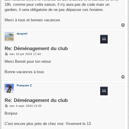
18h, comme pour cette saison, il n'y aura pas de code mais un
gardien, il sera obligatoire de ne pas dépasser ces horaires.
Merci à tous et bonnes vacances
H
a
u
dcayrel
t
Re: Déménagement du club
M
mer. 10 juil. 2024 17:44
e
s
Merci Benoit pour ton retour
s
a
g
Bonne vacances à tous
e
H
a
u
François C
t
Re: Déménagement du club
M
mer. 4 sept. 2024 13:35
e
s
Bonjour.
s
a
g
C'est encore plus près de chez moi. Vivement le 13.
e