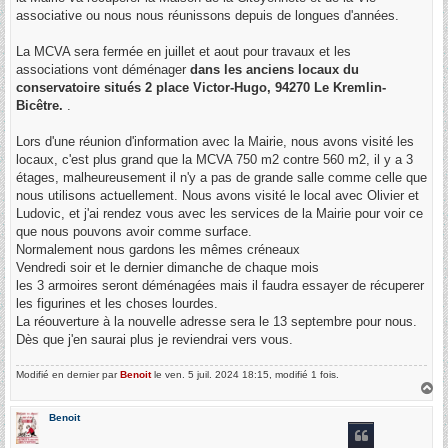
e
associative ou nous nous réunissons depuis de longues d'années.
La MCVA sera fermée en juillet et aout pour travaux et les
associations vont déménager
dans les anciens locaux du
conservatoire situés 2 place Victor-Hugo, 94270 Le Kremlin-
Bicêtre.
.
Lors d'une réunion d'information avec la Mairie, nous avons visité les
locaux, c'est plus grand que la MCVA 750 m2 contre 560 m2, il y a 3
étages, malheureusement il n'y a pas de grande salle comme celle que
nous utilisons actuellement. Nous avons visité le local avec Olivier et
Ludovic, et j'ai rendez vous avec les services de la Mairie pour voir ce
que nous pouvons avoir comme surface.
Normalement nous gardons les mêmes créneaux
Vendredi soir et le dernier dimanche de chaque mois
les 3 armoires seront déménagées mais il faudra essayer de récuperer
les figurines et les choses lourdes.
La réouverture à la nouvelle adresse sera le 13 septembre pour nous.
Dès que j'en saurai plus je reviendrai vers vous.
Modifié en dernier par
Benoit
le ven. 5 juil. 2024 18:15, modifié 1 fois.
H
a
u
Benoit
t