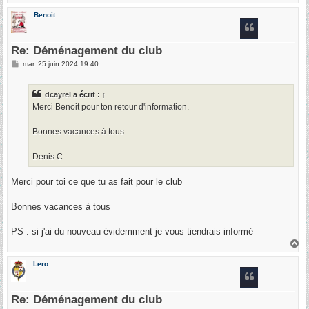
a
u
Benoit
t
Re: Déménagement du club
M
mar. 25 juin 2024 19:40
e
s
s
dcayrel
a écrit :
↑
a
g
Merci Benoit pour ton retour d'information.
e
Bonnes vacances à tous
Denis C
Merci pour toi ce que tu as fait pour le club
Bonnes vacances à tous
PS : si j'ai du nouveau évidemment je vous tiendrais informé
H
a
u
Lero
t
Re: Déménagement du club