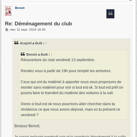
a
u
Benoit
t
Re: Déménagement du club
M
mer. 11 sept. 2024 16:30
e
s
s
dcayrel
a écrit :
↑
a
g
e
Benoit
a écrit :
↑
Réouverture du club vendredi 13 septembre.
Rendez vous à partir de 19h pour remplir les armoires.
Ceux qui ont du matériel à apporter nous vous proposons de
monter sans matériel pour voir si tout est ok. Si tout est prêt on
pourra faire le transfert du matériel des voitures à la sall.
Denis si tout est ok nous pourrions aller chercher dans ta
résidence ce que nous avons déposé, mais es tu présent ce
vendredi ?
Bonjour Benoit,
Je serais présent vendredi soir et je viendrais directement à la salle.