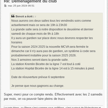
Re: Déménagement du club
M
mar. 25 juin 2024 06:51
e
s
s
Benoit
a écrit :
↑
a
g
Nous aurons ces deux salles tous les vendredis soirs comme
e
actuellement mais ce sera de 19h à 23h30
La grande salle sera à notre disposition le deuxième et dernier
samedi de chaque mois de 9h à 18h
Il y aura un gardien sur place donc nous devrons respecter les
horaires
Pour la saison 2024 2025 la nouvelle MCVA sera fermée le
dimanche car il n'y aura pas de gardien, un système à code sera
probablement installée pour la saison 2025 2026.
Nos 3 armoires seront dans la grande salle.
La station Kremlin Bicetre de la ligne 7 est tout à coté
La station Hopital Bicetre de la ligne 14 est à 15 minutes à pied.
Date de réouverture prévue 6 septembre
Je pense que nous gagnons au change.
Super, merci pour ce compte rendu. Effectivement avec les 2 samedis
par mois, on va pouvoir faire pleins de trucs
Le nain blanc, ou Pierre c'est comme vous préférez, c'est surtout de l'éclectisme et