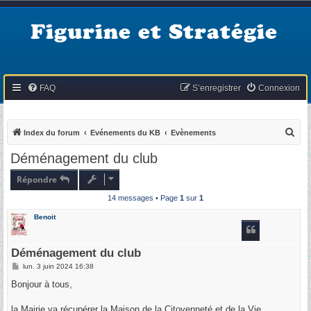
Figurine et Stratégie
FAQ
S’enregistrer
Connexion
R
Index du forum
Evénements du KB
Evènements
e
Déménagement du club
c
Répondre
h
14 messages • Page
1
sur
1
e
r
Benoit
c
h
Déménagement du club
e
M
lun. 3 juin 2024 16:38
e
r
s
Bonjour à tous,
s
a
g
la Mairie va récupérer la Maison de la Citoyenneté et de la Vie