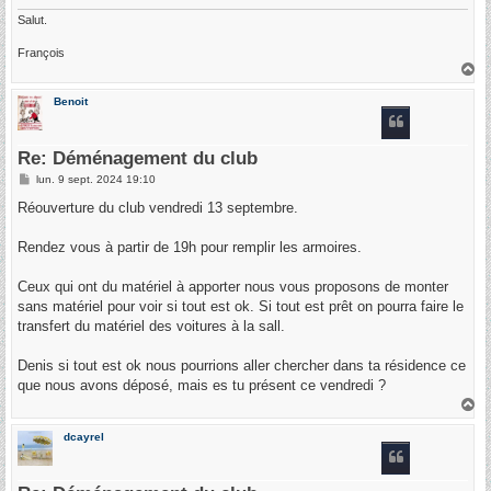
Salut.
François
H
a
u
Benoit
t
Re: Déménagement du club
M
lun. 9 sept. 2024 19:10
e
s
Réouverture du club vendredi 13 septembre.
s
a
g
Rendez vous à partir de 19h pour remplir les armoires.
e
Ceux qui ont du matériel à apporter nous vous proposons de monter
sans matériel pour voir si tout est ok. Si tout est prêt on pourra faire le
transfert du matériel des voitures à la sall.
Denis si tout est ok nous pourrions aller chercher dans ta résidence ce
que nous avons déposé, mais es tu présent ce vendredi ?
H
a
u
dcayrel
t