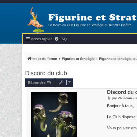
Figurine et Strat
Le forum du club Figurine et Stratégie du Kremlin Bicêtre
Accès rapide
FAQ
Index du forum
Figurine et Stratégie
Figurine et stratégie, q
Discord du club
Répondre
Discord du 
M
par
Philémon
»
s
e
s
Bonjour à tous,
s
a
g
Le Club dispose 
e
Vous pouvez envo