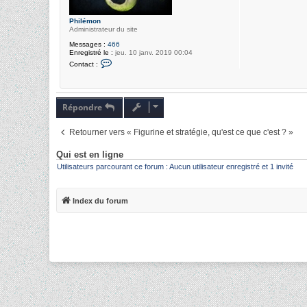
Philémon
Administrateur du site
Messages :
466
Enregistré le :
jeu. 10 janv. 2019 00:04
C
Contact :
o
n
t
a
c
Répondre
t
e
r
Retourner vers « Figurine et stratégie, qu'est ce que c'est ? »
P
h
i
Qui est en ligne
l
Utilisateurs parcourant ce forum : Aucun utilisateur enregistré et 1 invité
é
m
o
n
Index du forum