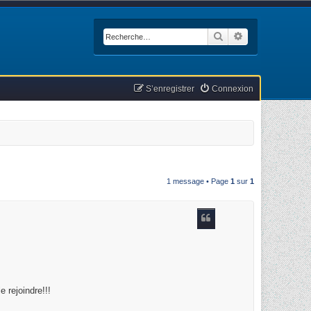
Rechercher
Recherche avan
S’enregistrer
Connexion
1 message • Page
1
sur
1
 rejoindre!!!