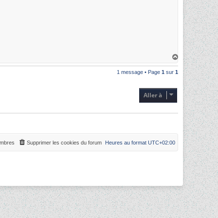
H
a
u
1 message • Page
1
sur
1
t
Aller à
mbres
Supprimer les cookies du forum
Heures au format
UTC+02:00