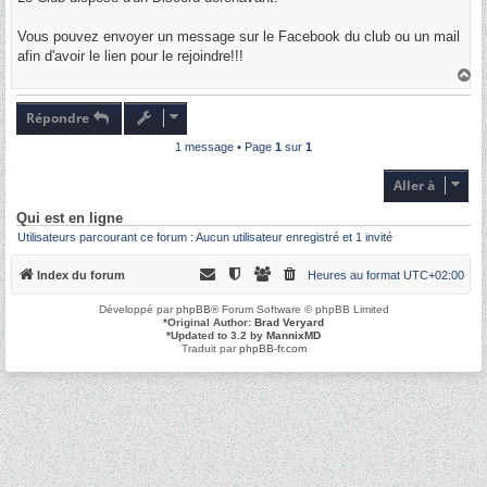
e
Vous pouvez envoyer un message sur le Facebook du club ou un mail
afin d'avoir le lien pour le rejoindre!!!
H
a
u
t
Répondre
1 message • Page
1
sur
1
Aller à
Qui est en ligne
Utilisateurs parcourant ce forum : Aucun utilisateur enregistré et 1 invité
Index du forum
Heures au format
UTC+02:00
Développé par
phpBB
® Forum Software © phpBB Limited
*
Original Author:
Brad Veryard
*
Updated to 3.2 by
MannixMD
Traduit par
phpBB-fr.com