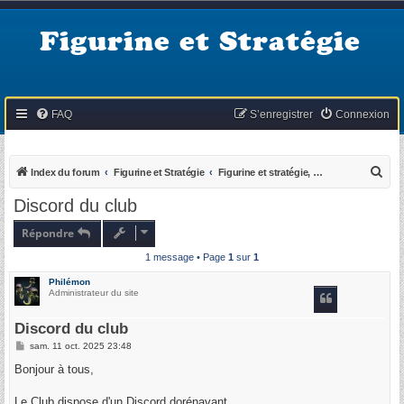
Figurine et Stratégie
FAQ
S’enregistrer
Connexion
R
Index du forum
Figurine et Stratégie
Figurine et stratégie, qu'est ce que c'est ?
e
Discord du club
c
Répondre
h
1 message • Page
1
sur
1
e
r
Philémon
Administrateur du site
c
h
Discord du club
e
M
sam. 11 oct. 2025 23:48
e
r
s
Bonjour à tous,
s
a
g
Le Club dispose d'un Discord dorénavant.