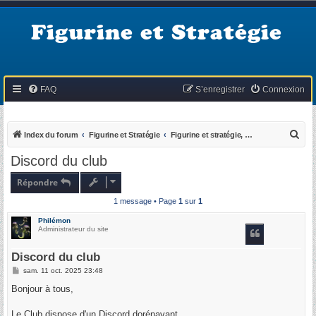
Figurine et Stratégie
FAQ
S’enregistrer
Connexion
R
Index du forum
Figurine et Stratégie
Figurine et stratégie, qu'est ce que c'est ?
e
Discord du club
c
Répondre
h
1 message • Page
1
sur
1
e
r
Philémon
Administrateur du site
c
h
Discord du club
e
M
sam. 11 oct. 2025 23:48
e
r
s
Bonjour à tous,
s
a
g
Le Club dispose d'un Discord dorénavant.