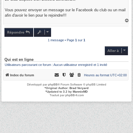
e
Vous pouvez envoyer un message sur le Facebook du club ou un mail
afin d'avoir le lien pour le rejoindre!!!
H
a
u
t
Répondre
1 message • Page
1
sur
1
Aller à
Qui est en ligne
Utilisateurs parcourant ce forum : Aucun utilisateur enregistré et 1 invité
Index du forum
Heures au format
UTC+02:00
Développé par
phpBB
® Forum Software © phpBB Limited
*
Original Author:
Brad Veryard
*
Updated to 3.2 by
MannixMD
Traduit par
phpBB-fr.com