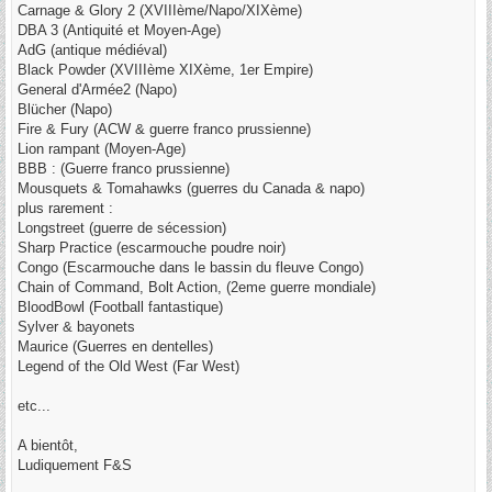
Carnage & Glory 2 (XVIIIème/Napo/XIXème)
DBA 3 (Antiquité et Moyen-Age)
AdG (antique médiéval)
Black Powder (XVIIIème XIXème, 1er Empire)
General d'Armée2 (Napo)
Blücher (Napo)
Fire & Fury (ACW & guerre franco prussienne)
Lion rampant (Moyen-Age)
BBB : (Guerre franco prussienne)
Mousquets & Tomahawks (guerres du Canada & napo)
plus rarement :
Longstreet (guerre de sécession)
Sharp Practice (escarmouche poudre noir)
Congo (Escarmouche dans le bassin du fleuve Congo)
Chain of Command, Bolt Action, (2eme guerre mondiale)
BloodBowl (Football fantastique)
Sylver & bayonets
Maurice (Guerres en dentelles)
Legend of the Old West (Far West)
etc...
A bientôt,
Ludiquement F&S