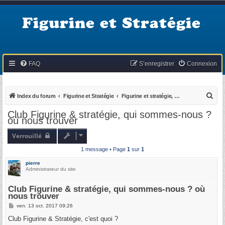
Figurine et Stratégie
FAQ
S’enregistrer
Connexion
R
Index du forum
Figurine et Stratégie
Figurine et stratégie, qu'est ce que c'est ?
e
Club Figurine & stratégie, qui sommes-nous ?
où nous trouver
c
h
Verrouillé
e
1 message • Page
1
sur
1
r
pierre
c
Administrateur du site
h
Club Figurine & stratégie, qui sommes-nous ? où
e
nous trouver
r
M
ven. 13 oct. 2017 09:26
e
s
Club Figurine & Stratégie, c'est quoi ?
s