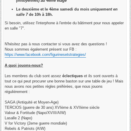
(mitoyennes) au 4ème étage
Le deuxième et le 4ème samedi du mois
uniquement en
salle 7
de 10h à 18h.
Si besoin, utilisez l'interphone à l'entrée du bâtiment pour nous appeler
en salle "7".
N'hésitez pas à nous contacter si vous avez des questions !
Nous sommes également présent sur FB :
https://www.facebook.com/figurinesetstrategies/
A quoi jouons-nous?
Les membres du club sont assez
éclectiques
et ils sont ouverts à
tout ce qui peut procurer une bonne baston sur une table de jeu ! Mais
nous avons nos petites règles préférées, que nous jouons
régulièrement :
SAGA (Antiquité et Moyen-Age)
TERCIOS (guerre de 30 ans) XVIème & XVIIème siècle
Valour & Fortitude (Napo/XVIII/AIW)
Lasalle 2 (Napo)
V for Victory (2eme guerre mondiale)
Rebels & Patriots (AIW)