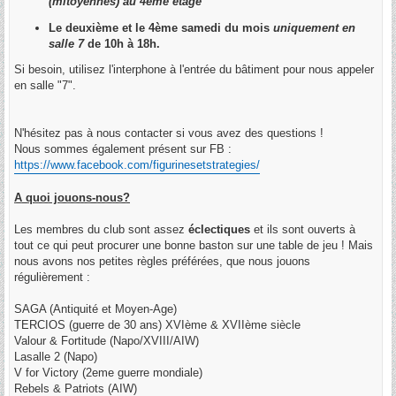
(mitoyennes) au 4ème étage
Le deuxième et le 4ème samedi du mois
uniquement en
salle 7
de 10h à 18h.
Si besoin, utilisez l'interphone à l'entrée du bâtiment pour nous appeler
en salle "7".
N'hésitez pas à nous contacter si vous avez des questions !
Nous sommes également présent sur FB :
https://www.facebook.com/figurinesetstrategies/
A quoi jouons-nous?
Les membres du club sont assez
éclectiques
et ils sont ouverts à
tout ce qui peut procurer une bonne baston sur une table de jeu ! Mais
nous avons nos petites règles préférées, que nous jouons
régulièrement :
SAGA (Antiquité et Moyen-Age)
TERCIOS (guerre de 30 ans) XVIème & XVIIème siècle
Valour & Fortitude (Napo/XVIII/AIW)
Lasalle 2 (Napo)
V for Victory (2eme guerre mondiale)
Rebels & Patriots (AIW)