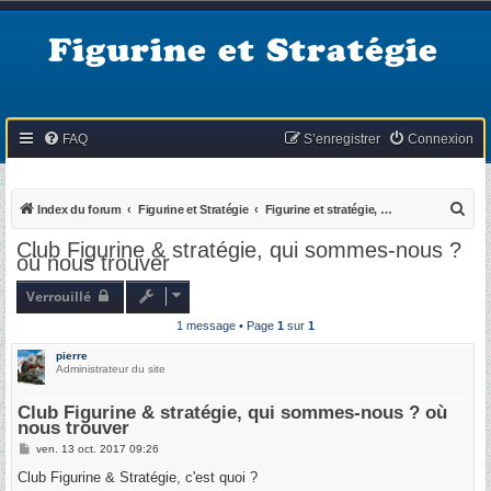
Figurine et Stratégie
FAQ
S’enregistrer
Connexion
R
Index du forum
Figurine et Stratégie
Figurine et stratégie, qu'est ce que c'est ?
e
Club Figurine & stratégie, qui sommes-nous ?
où nous trouver
c
h
Verrouillé
e
1 message • Page
1
sur
1
r
pierre
c
Administrateur du site
h
Club Figurine & stratégie, qui sommes-nous ? où
e
nous trouver
r
M
ven. 13 oct. 2017 09:26
e
s
Club Figurine & Stratégie, c'est quoi ?
s