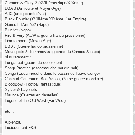
Carnage & Glory 2 (XVIIIème/Napo/XIXème)
DBA 3 (Antiquité et Moyen-Age)
AdG (antique médiéval)
Black Powder (XVIIIème XIXème, 1er Empire)
General d'Armée2 (Napo)
Blücher (Napo)
Fire & Fury (ACW & guerre franco prussienne)
Lion rampant (Moyen-Age)
BBB : (Guerre franco prussienne)
Mousquets & Tomahawks (guerres du Canada & napo)
plus rarement :
Longstreet (guerre de sécession)
Sharp Practice (escarmouche poudre noir)
Congo (Escarmouche dans le bassin du fleuve Congo)
Chain of Command, Bolt Action, (2eme guerre mondiale)
BloodBowl (Football fantastique)
Sylver & bayonets
Maurice (Guerres en dentelles)
Legend of the Old West (Far West)
etc...
A bientôt,
Ludiquement F&S