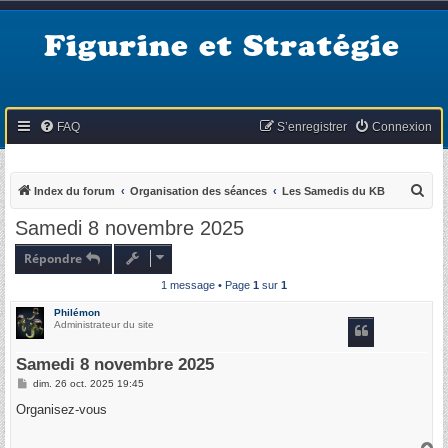
Figurine et Stratégie
FAQ
S’enregistrer
Connexion
R
Index du forum
Organisation des séances
Les Samedis du KB
e
Samedi 8 novembre 2025
c
Répondre
h
1 message • Page
1
sur
1
e
r
Philémon
Administrateur du site
c
h
Samedi 8 novembre 2025
e
M
dim. 26 oct. 2025 19:45
e
r
s
Organisez-vous
s
a
g
H