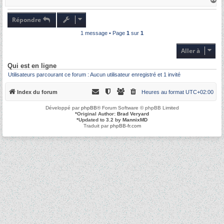
e
a
u
t
Répondre
1 message • Page
1
sur
1
Aller à
Qui est en ligne
Utilisateurs parcourant ce forum : Aucun utilisateur enregistré et 1 invité
Index du forum
Heures au format
UTC+02:00
Développé par
phpBB
® Forum Software © phpBB Limited
*
Original Author:
Brad Veryard
*
Updated to 3.2 by
MannixMD
Traduit par
phpBB-fr.com