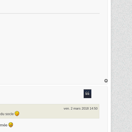
H
a
u
t
ven. 2 mars 2018 14:50
 du socle
armée