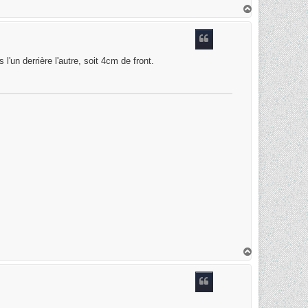
H
a
u
t
un derrière l'autre, soit 4cm de front.
H
a
u
t