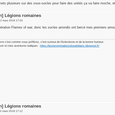
mets plusieurs sur des sous-socles pour faire des unités ça va faire moche, et
en] Légions romaines
 2 mars 2018 17:02
nération Flames of war, donc les socles arrondis ont bercé mes premiers am
erre c'est comme vous préférez, c'est surtout de l'éclectisme et de la bonne humeur.
ver ici mes aventures ludiques :
https://lesperegrinationsdunainblanc.blogspot.fr/
en] Légions romaines
 2 mars 2018 17:12