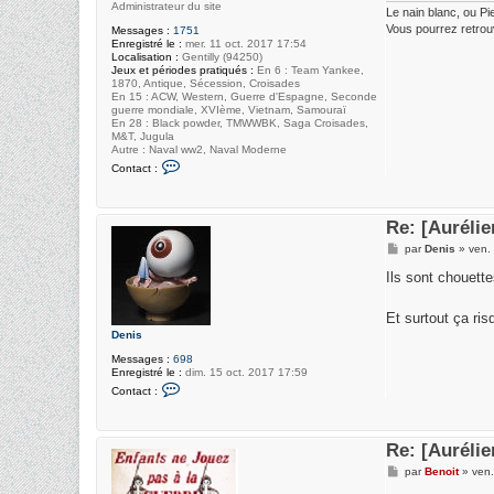
Administrateur du site
Le nain blanc, ou Pi
Vous pourrez retrou
Messages :
1751
Enregistré le :
mer. 11 oct. 2017 17:54
Localisation :
Gentilly (94250)
Jeux et périodes pratiqués :
En 6 : Team Yankee,
1870, Antique, Sécession, Croisades
En 15 : ACW, Western, Guerre d'Espagne, Seconde
guerre mondiale, XVIème, Vietnam, Samouraï
En 28 : Black powder, TMWWBK, Saga Croisades,
M&T, Jugula
Autre : Naval ww2, Naval Moderne
C
Contact :
o
n
t
a
Re: [Auréli
c
t
M
par
Denis
»
ven.
e
e
r
s
Ils sont chouett
p
s
i
a
e
g
Et surtout ça ri
r
e
r
Denis
e
Messages :
698
Enregistré le :
dim. 15 oct. 2017 17:59
C
Contact :
o
n
t
a
Re: [Auréli
c
t
M
par
Benoit
»
ven.
e
e
r