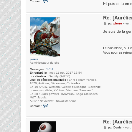
Contact :
Et puis si tu en 
o
n
t
a
Re: [Auréli
c
t
M
par
pierre
»
ven.
e
e
r
s
Je suis de la gé
D
s
e
a
n
g
i
e
s
Le nain blanc, ou Pi
Vous pourrez retrou
pierre
Administrateur du site
Messages :
1751
Enregistré le :
mer. 11 oct. 2017 17:54
Localisation :
Gentilly (94250)
Jeux et périodes pratiqués :
En 6 : Team Yankee,
1870, Antique, Sécession, Croisades
En 15 : ACW, Western, Guerre d'Espagne, Seconde
guerre mondiale, XVIème, Vietnam, Samouraï
En 28 : Black powder, TMWWBK, Saga Croisades,
M&T, Jugula
Autre : Naval ww2, Naval Moderne
C
Contact :
o
n
t
a
Re: [Auréli
c
t
M
par
Denis
»
ven.
e
e