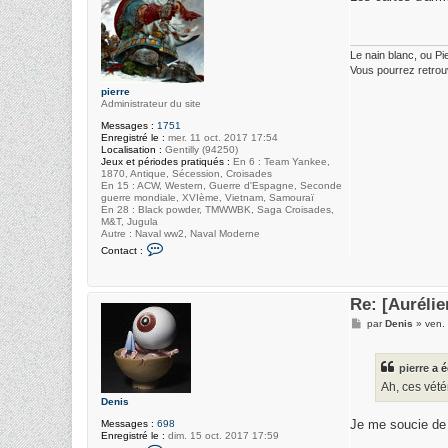
s
u
a
d
g
o
e
v
Le nain blanc, ou Pi
i
Vous pourrez retrou
c
pierre
Administrateur du site
Messages :
1751
Enregistré le :
mer. 11 oct. 2017 17:54
Localisation :
Gentilly (94250)
Jeux et périodes pratiqués :
En 6 : Team Yankee,
1870, Antique, Sécession, Croisades
En 15 : ACW, Western, Guerre d'Espagne, Seconde
guerre mondiale, XVIème, Vietnam, Samouraï
En 28 : Black powder, TMWWBK, Saga Croisades,
M&T, Jugula
Autre : Naval ww2, Naval Moderne
C
Contact :
o
n
t
a
Re: [Auréli
c
t
M
par
Denis
»
ven.
e
e
r
s
p
s
i
pierre
a é
a
e
g
Ah, ces vét
r
e
r
Denis
e
Je me soucie de 
Messages :
698
Enregistré le :
dim. 15 oct. 2017 17:59
C