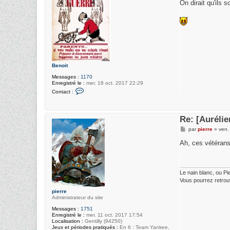
s
On dirait qu'ils 
D
s
e
a
n
g
i
e
s
Benoit
Messages :
1170
Enregistré le :
mer. 18 oct. 2017 22:29
C
Contact :
o
n
t
a
Re: [Auréli
c
t
M
par
pierre
»
ven.
e
e
r
s
Ah, ces vétérans
B
s
e
a
n
g
o
e
i
Le nain blanc, ou Pi
t
Vous pourrez retrou
pierre
Administrateur du site
Messages :
1751
Enregistré le :
mer. 11 oct. 2017 17:54
Localisation :
Gentilly (94250)
Jeux et périodes pratiqués :
En 6 : Team Yankee,