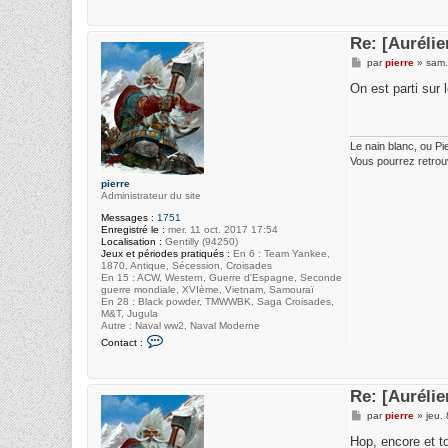
n
t
a
Re: [Auréli
c
t
M
par
pierre
»
sam.
e
e
r
s
On est parti sur 
F
s
r
a
e
g
d
e
Le nain blanc, ou Pi
Vous pourrez retrou
pierre
Administrateur du site
Messages :
1751
Enregistré le :
mer. 11 oct. 2017 17:54
Localisation :
Gentilly (94250)
Jeux et périodes pratiqués :
En 6 : Team Yankee,
1870, Antique, Sécession, Croisades
En 15 : ACW, Western, Guerre d'Espagne, Seconde
guerre mondiale, XVIème, Vietnam, Samouraï
En 28 : Black powder, TMWWBK, Saga Croisades,
M&T, Jugula
Autre : Naval ww2, Naval Moderne
C
Contact :
o
n
t
a
Re: [Auréli
c
t
M
par
pierre
»
jeu.
e
e
r
s
Hop, encore et t
p