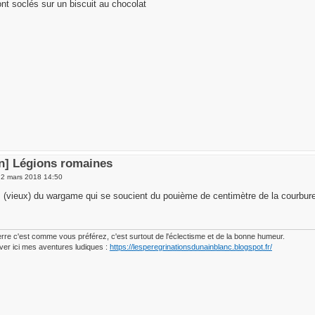
sont soclés sur un biscuit au chocolat
en] Légions romaines
 2 mars 2018 14:50
 (vieux) du wargame qui se soucient du pouième de centimètre de la courbur
erre c'est comme vous préférez, c'est surtout de l'éclectisme et de la bonne humeur.
ver ici mes aventures ludiques :
https://lesperegrinationsdunainblanc.blogspot.fr/