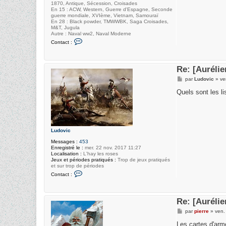
1870, Antique, Sécession, Croisades
En 15 : ACW, Western, Guerre d'Espagne, Seconde
guerre mondiale, XVIème, Vietnam, Samouraï
En 28 : Black powder, TMWWBK, Saga Croisades,
M&T, Jugula
Autre : Naval ww2, Naval Moderne
C
Contact :
o
n
t
a
Re: [Auréli
c
t
M
par
Ludovic
»
ve
e
e
r
s
Quels sont les li
p
s
i
a
e
g
r
e
r
e
Ludovic
Messages :
453
Enregistré le :
mer. 22 nov. 2017 11:27
Localisation :
L'hay les roses
Jeux et périodes pratiqués :
Trop de jeux pratiqués
et sur trop de périodes
C
Contact :
o
n
t
a
Re: [Auréli
c
t
M
par
pierre
»
ven.
e
e
r
s
Les cartes d'arm
L