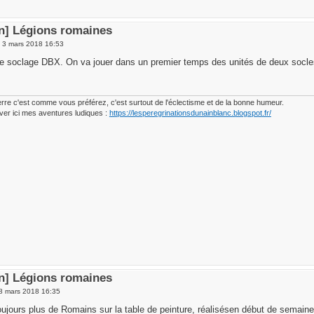
en] Légions romaines
 3 mars 2018 16:53
le soclage DBX. On va jouer dans un premier temps des unités de deux socles l'
erre c'est comme vous préférez, c'est surtout de l'éclectisme et de la bonne humeur.
ver ici mes aventures ludiques :
https://lesperegrinationsdunainblanc.blogspot.fr/
en] Légions romaines
 8 mars 2018 16:35
oujours plus de Romains sur la table de peinture, réalisésen début de semaine