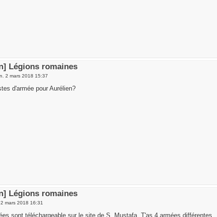
en] Légions romaines
n. 2 mars 2018 15:37
stes d'armée pour Aurélien?
en] Légions romaines
 2 mars 2018 16:31
ées sont téléchargeable sur le site de S. Mustafa. T'as 4 armées différentes