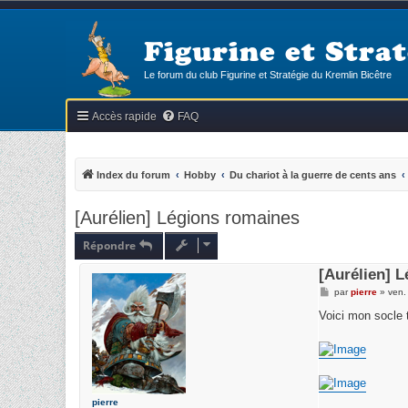
Figurine et Strat
Le forum du club Figurine et Stratégie du Kremlin Bicêtre
Accès rapide
FAQ
Index du forum
Hobby
Du chariot à la guerre de cents ans
[Aurélien] Légions romaines
Répondre
[Aurélien] 
M
par
pierre
»
ven.
e
s
Voici mon socle t
s
a
g
e
pierre