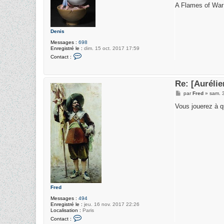
r
s
A Flames of War i
p
s
i
a
e
g
r
e
r
Denis
e
Messages :
698
Enregistré le :
dim. 15 oct. 2017 17:59
C
Contact :
o
n
t
a
Re: [Auréli
c
t
M
par
Fred
»
sam. 
e
e
r
s
Vous jouerez à q
D
s
e
a
n
g
i
e
s
Fred
Messages :
494
Enregistré le :
jeu. 16 nov. 2017 22:26
Localisation :
Paris
C
Contact :
o