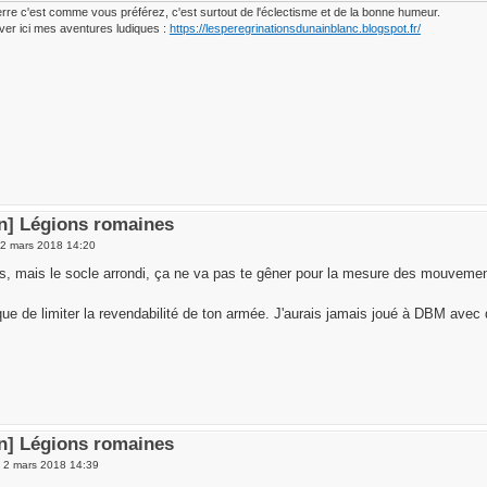
erre c'est comme vous préférez, c'est surtout de l'éclectisme et de la bonne humeur.
ver ici mes aventures ludiques :
https://lesperegrinationsdunainblanc.blogspot.fr/
en] Légions romaines
 2 mars 2018 14:20
es, mais le socle arrondi, ça ne va pas te gêner pour la mesure des mouveme
sque de limiter la revendabilité de ton armée. J'aurais jamais joué à DBM av
en] Légions romaines
 2 mars 2018 14:39