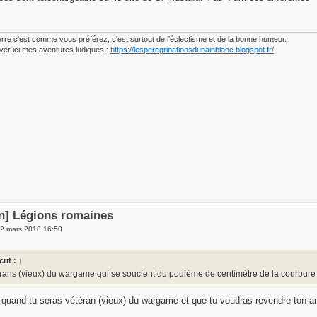
erre c'est comme vous préférez, c'est surtout de l'éclectisme et de la bonne humeur.
ver ici mes aventures ludiques :
https://lesperegrinationsdunainblanc.blogspot.fr/
en] Légions romaines
 2 mars 2018 16:50
crit :
↑
érans (vieux) du wargame qui se soucient du pouième de centimètre de la courbure
quand tu seras vétéran (vieux) du wargame et que tu voudras revendre ton 